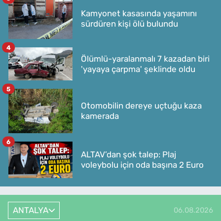
Kamyonet kasasında yaşamını
sürdüren kişi ölü bulundu
4
Ölümlü-yaralanmalı 7 kazadan biri
'yayaya çarpma' şeklinde oldu
5
Otomobilin dereye uçtuğu kaza
kamerada
6
ALTAV’dan şok talep: Plaj
voleybolu için oda başına 2 Euro
ANTALYA
06.08.2026