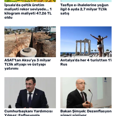
İpsala'da çeltik üretim
Tasfiye e-ihalelerine yoğun
maliyeti rekor seviyede... 1
ilgi! 6 ayda 2,7 milyar TL'lik
kilogram maliyeti 47,26 TL
satış
oldu
ASAT'tan Aksu'ya 3 milyar
Antalya'da her 4 turistten 1'i
TL'lik altyapı ve üstyapı
Rus
yatırımı
Cumhurbaşkanı Yardımcısı
Bakan Şimşek: Dezenflasyon
Yılmaz: Enflasyonla
süreci sürüyor