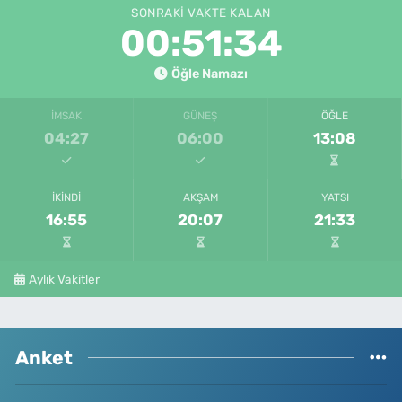
SONRAKI VAKTE KALAN
00:51:34
Öğle Namazı
İMSAK
GÜNEŞ
ÖĞLE
04:27
06:00
13:08
İKINDI
AKŞAM
YATSI
16:55
20:07
21:33
Aylık Vakitler
Anket