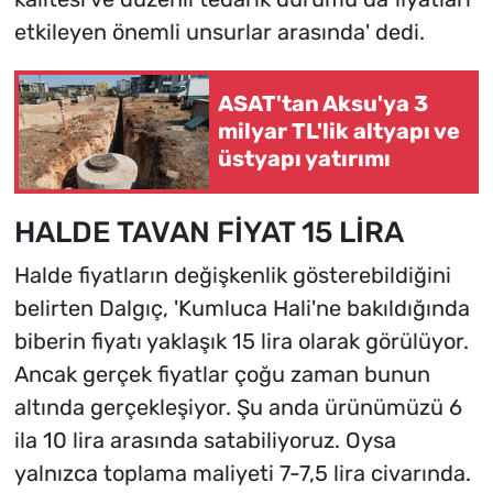
etkileyen önemli unsurlar arasında' dedi.
ASAT'tan Aksu'ya 3
milyar TL'lik altyapı ve
üstyapı yatırımı
HALDE TAVAN FİYAT 15 LİRA
Halde fiyatların değişkenlik gösterebildiğini
belirten Dalgıç, 'Kumluca Hali'ne bakıldığında
biberin fiyatı yaklaşık 15 lira olarak görülüyor.
Ancak gerçek fiyatlar çoğu zaman bunun
altında gerçekleşiyor. Şu anda ürünümüzü 6
ila 10 lira arasında satabiliyoruz. Oysa
yalnızca toplama maliyeti 7-7,5 lira civarında.