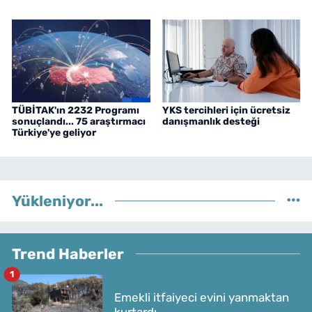
TÜBİTAK'ın 2232 Programı
YKS tercihleri için ücretsiz
sonuçlandı... 75 araştırmacı
danışmanlık desteği
Türkiye'ye geliyor
Yükleniyor...
Trend Haberler
1
Emekli itfaiyeci evini yanmaktan