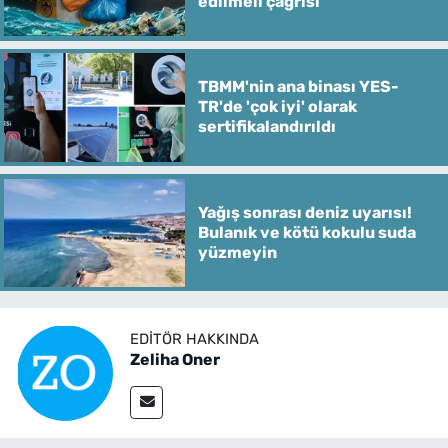
edilmeli çağrısı
TBMM'nin ana binası YES-
TR'de 'çok iyi' olarak
sertifikalandırıldı
Yağış sonrası deniz uyarısı!
Bulanık ve kötü kokulu suda
yüzmeyin
EDITÖR HAKKINDA
Zeliha Oner