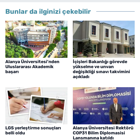
Bunlar da ilginizi çekebilir
Alanya Üniversitesi’nden
İçişleri Bakanlığı görevde
Uluslararası Akademik
yükselme ve unvan
başarı
değişikliği sınavı takvimini
açıkladı
LGS yerleştirme sonuçları
Alanya Üniversitesi Rektörü
belli oldu
COP31 Bilim Diplomasisi
Lansmanına katıldı