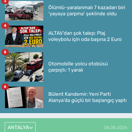
3
Ölümlü-yaralanmalı 7 kazadan biri
'yayaya çarpma' şeklinde oldu
4
ALTAV’dan şok talep: Plaj
voleybolu için oda başına 2 Euro
5
Otomobille yolcu otobüsü
çarpıştı: 1 yaralı
6
Bülent Kandemir: Yeni Parti
Alanya’da güçlü bir başlangıç yaptı
ANTALYA
08.08.2026