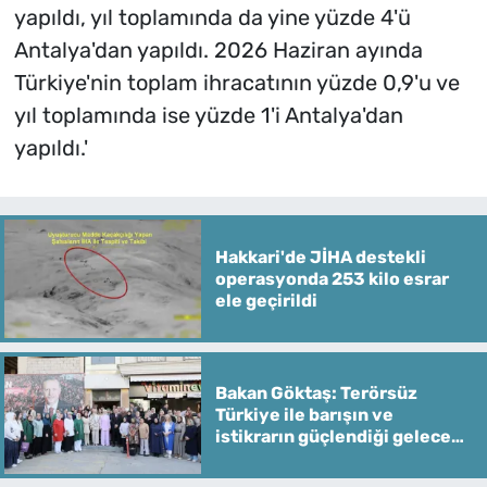
yapıldı, yıl toplamında da yine yüzde 4'ü
Antalya'dan yapıldı. 2026 Haziran ayında
Türkiye'nin toplam ihracatının yüzde 0,9'u ve
yıl toplamında ise yüzde 1'i Antalya'dan
yapıldı.'
Hakkari'de JİHA destekli
operasyonda 253 kilo esrar
ele geçirildi
Bakan Göktaş: Terörsüz
Türkiye ile barışın ve
istikrarın güçlendiği gelecek
hedefliyoruz