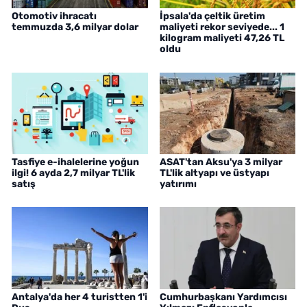
Otomotiv ihracatı
İpsala'da çeltik üretim
temmuzda 3,6 milyar dolar
maliyeti rekor seviyede... 1
kilogram maliyeti 47,26 TL
oldu
Tasfiye e-ihalelerine yoğun
ASAT'tan Aksu'ya 3 milyar
ilgi! 6 ayda 2,7 milyar TL'lik
TL'lik altyapı ve üstyapı
satış
yatırımı
Antalya'da her 4 turistten 1'i
Cumhurbaşkanı Yardımcısı