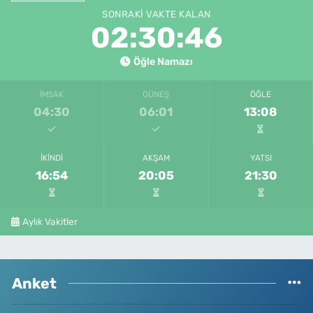
SONRAKI VAKTE KALAN
02:30:46
Öğle Namazı
İMSAK
GÜNEŞ
ÖĞLE
04:30
06:01
13:08
İKINDI
AKŞAM
YATSI
16:54
20:05
21:30
Aylık Vakitler
Anket