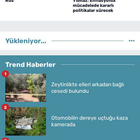
Rus
Yılmaz: Enflasyonla
mücadelede kararlı
politikalar sürecek
Yükleniyor...
Trend Haberler
1
Zeytinlikte elleri arkadan bağlı
cesedi bulundu
2
Otomobilin dereye uçtuğu kaza
kamerada