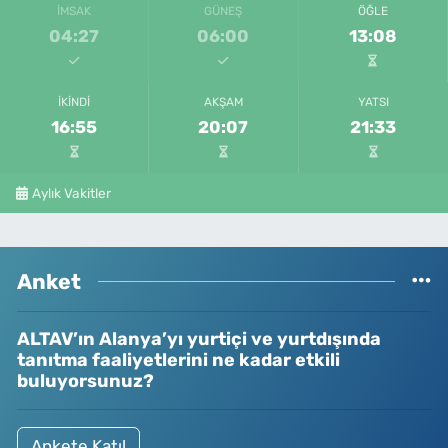
İMSAK
GÜNEŞ
ÖĞLE
04:27
06:00
13:08
İKINDI
AKŞAM
YATSI
16:55
20:07
21:33
Aylık Vakitler
Anket
ALTAV’ın Alanya’yı yurtiçi ve yurtdışında
tanıtma faaliyetlerini ne kadar etkili
buluyorsunuz?
Ankete Katıl