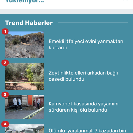
Yükleniyor...
Trend Haberler
1
Emekli itfaiyeci evini yanmaktan
kurtardı
2
Zeytinlikte elleri arkadan bağlı
cesedi bulundu
3
Kamyonet kasasında yaşamını
sürdüren kişi ölü bulundu
4
Ölümlü-yaralanmalı 7 kazadan biri