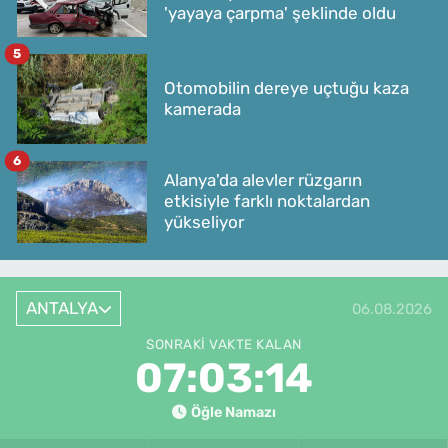
'yayaya çarpma' şeklinde oldu
5
Otomobilin dereye uçtuğu kaza
kamerada
6
Alanya'da alevler rüzgarın
etkisiyle farklı noktalardan
yükseliyor
ANTALYA
06.08.2026
SONRAKI VAKTE KALAN
07:03:14
Öğle Namazı