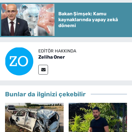
Bakan Şimşek: Kamu
kaynaklarında yapay zekâ
dönemi
EDITÖR HAKKINDA
Zeliha Oner
Bunlar da ilginizi çekebilir