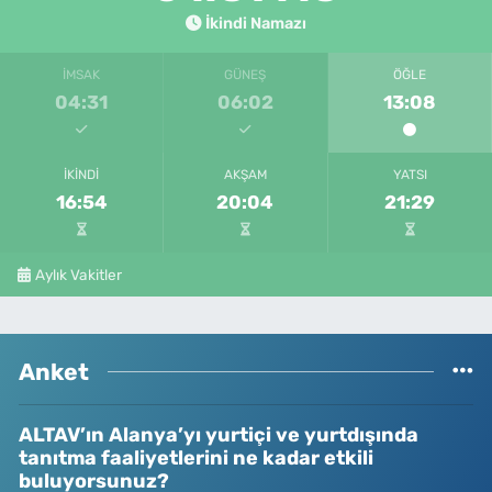
İkindi Namazı
İMSAK
GÜNEŞ
ÖĞLE
04:31
06:02
13:08
İKINDI
AKŞAM
YATSI
16:54
20:04
21:29
Aylık Vakitler
Anket
ALTAV’ın Alanya’yı yurtiçi ve yurtdışında
tanıtma faaliyetlerini ne kadar etkili
buluyorsunuz?