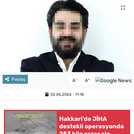
Paylaş
-
+
A
A
02.06.2026 - 11:18
Hakkari'de JİHA
destekli operasyonda
253 kilo esrar ele