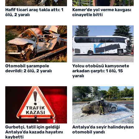
Hafif ticari araç takla attı: 1
Kemer'de yol verme kavgası
ölü, 2 yaralı
cinayetle bitti
Otomobil şarampole
Yolcu otobüsü kamyonete
devrildi: 2 ölü, 2 yaralı
arkadan çarptı: 1 ölü, 15
yaralı
Gurbetçi, tatil için geldiği
Antalya'da seyir halindeyken
Antalya'da kazada hayatını
otomobil yandı
kaybetti