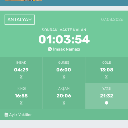
ANTALYA
07.08.2026
SONRAKI VAKTE KALAN
01:03:54
İmsak Namazı
İMSAK
GÜNEŞ
ÖĞLE
04:29
06:00
13:08
İKINDI
AKŞAM
YATSI
16:55
20:06
21:32
Aylık Vakitler