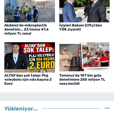
Akdeniz'de mikroplastik
İçişleri Bakanı Çiftçi'den
denetimi... 23 tesise 47,6
YÖK ziyareti
milyon TL ceza!
ALTAV’dan şok talep: Plaj
Temmuz'da 107 bin gıda
voleybolu için oda başına 2
denetimine 250 milyon TL
Euro
ceza kesildi
Yükleniyor...