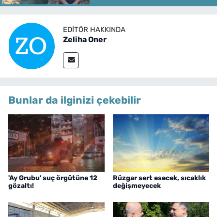
EDITÖR HAKKINDA
Zeliha Oner
Bunlar da ilginizi çekebilir
'Ay Grubu' suç örgütüne 12
Rüzgar sert esecek, sıcaklık
gözaltı!
değişmeyecek