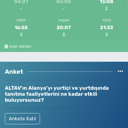
04:27
06:00
13:08
İKINDI
AKŞAM
YATSI
16:55
20:07
21:33
Aylık Vakitler
Anket
ALTAV’ın Alanya’yı yurtiçi ve yurtdışında
tanıtma faaliyetlerini ne kadar etkili
buluyorsunuz?
Ankete Katıl