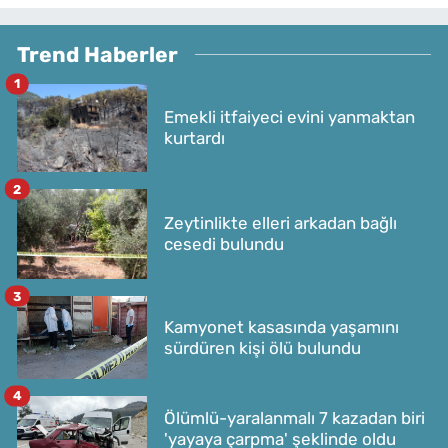
Trend Haberler
1
Emekli itfaiyeci evini yanmaktan
kurtardı
2
Zeytinlikte elleri arkadan bağlı
cesedi bulundu
3
Kamyonet kasasında yaşamını
sürdüren kişi ölü bulundu
4
Ölümlü-yaralanmalı 7 kazadan biri
'yayaya çarpma' şeklinde oldu