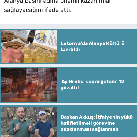
Alanya basını adına önemli kazanımlar
sağlayacağını ifade etti.
Letonya'da Alanya Kültürü
tanıtıldı
'Ay Grubu' suç örgütüne 12
gözaltı!
Başkan Akkuş: İtfaiyenin yükü
hafifletilmeli görevine
odaklanması sağlanmalı