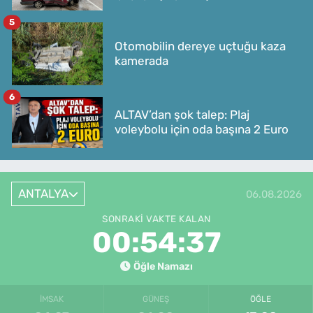
5
Otomobilin dereye uçtuğu kaza
kamerada
6
ALTAV’dan şok talep: Plaj
voleybolu için oda başına 2 Euro
ANTALYA
06.08.2026
SONRAKI VAKTE KALAN
00:54:37
Öğle Namazı
İMSAK
GÜNEŞ
ÖĞLE