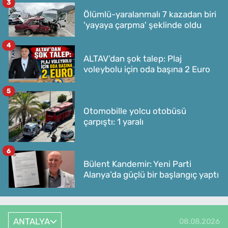
3
Ölümlü-yaralanmalı 7 kazadan biri
'yayaya çarpma' şeklinde oldu
4
ALTAV’dan şok talep: Plaj
voleybolu için oda başına 2 Euro
5
Otomobille yolcu otobüsü
çarpıştı: 1 yaralı
6
Bülent Kandemir: Yeni Parti
Alanya’da güçlü bir başlangıç yaptı
ANTALYA
08.08.2026