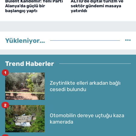
Bülent Kandemir: Yeni Parti
ALTİD'de dijital turizm ve
Alanya’da güçlü bir
sektör gündemi masaya
başlangıç yaptı
yatırıldı
Yükleniyor...
Trend Haberler
1
Zeytinlikte elleri arkadan bağlı
cesedi bulundu
2
Otomobilin dereye uçtuğu kaza
kamerada