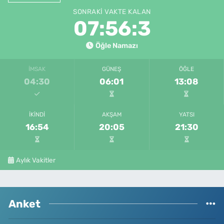
SONRAKI VAKTE KALAN
07:56:3
Öğle Namazı
İMSAK
GÜNEŞ
ÖĞLE
04:30
06:01
13:08
İKINDI
AKŞAM
YATSI
16:54
20:05
21:30
Aylık Vakitler
Anket