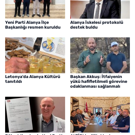
Yeni Parti Alanya İlçe
Alanya İskelesi protokolü
Başkanlığı resmen kuruldu
destek buldu
Letonya'da Alanya Kültürü
Başkan Akkuş: İtfaiyenin
tanıtıldı
yükü hafifletilmeli görevine
odaklanması sağlanmalı