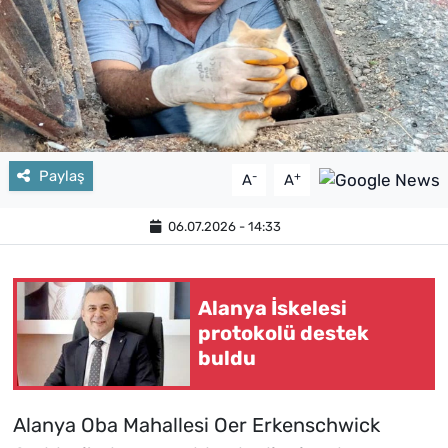
Paylaş
-
+
A
A
06.07.2026 - 14:33
Alanya İskelesi
protokolü destek
buldu
Alanya Oba Mahallesi Oer Erkenschwick