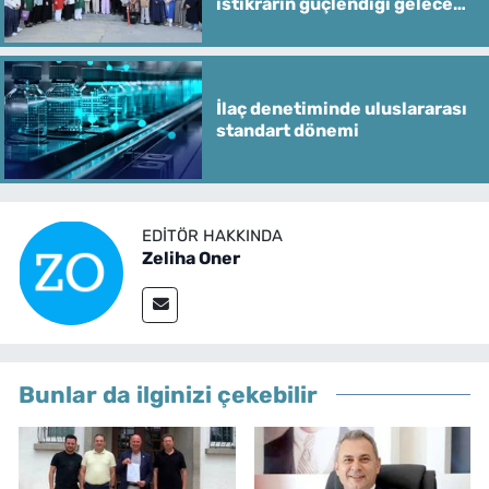
istikrarın güçlendiği gelecek
hedefliyoruz
İlaç denetiminde uluslararası
standart dönemi
EDITÖR HAKKINDA
Zeliha Oner
Bunlar da ilginizi çekebilir