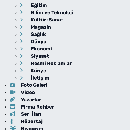
Eğitim
Bilim ve Teknoloji
Kültür-Sanat
Magazin
Sağlık
Dünya
Ekonomi
Siyaset
Resmi Reklamlar
Künye
İletişim
Foto Galeri
Video
Yazarlar
Firma Rehberi
Seri İlan
Röportaj
Biyografi