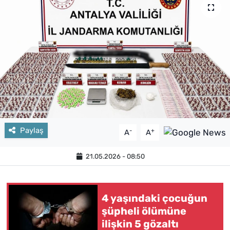
Paylaş
-
+
A
A
21.05.2026 - 08:50
4 yaşındaki çocuğun
şüpheli ölümüne
ilişkin 5 gözaltı