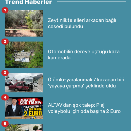
Trend Haberler
1
Zeytinlikte elleri arkadan bağlı
cesedi bulundu
2
Otomobilin dereye uçtuğu kaza
kamerada
3
Ölümlü-yaralanmalı 7 kazadan biri
'yayaya çarpma' şeklinde oldu
4
ALTAV’dan şok talep: Plaj
voleybolu için oda başına 2 Euro
5