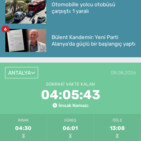
Otomobille yolcu otobüsü
çarpıştı: 1 yaralı
6
Bülent Kandemir: Yeni Parti
Alanya’da güçlü bir başlangıç yaptı
ANTALYA
08.08.2026
SONRAKI VAKTE KALAN
04:05:43
İmsak Namazı
İMSAK
GÜNEŞ
ÖĞLE
04:30
06:01
13:08