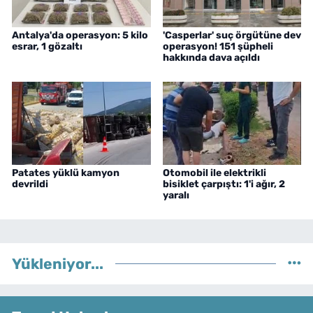
Antalya'da operasyon: 5 kilo
'Casperlar' suç örgütüne dev
esrar, 1 gözaltı
operasyon! 151 şüpheli
hakkında dava açıldı
Patates yüklü kamyon
Otomobil ile elektrikli
devrildi
bisiklet çarpıştı: 1'i ağır, 2
yaralı
Yükleniyor...