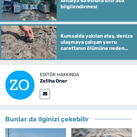
Antalya'da esnafa sıfır atık
bilgilendirmesi
Kumsalda yakılan ateş, denize
ulaşmaya çalışan yavru
carettanın ölümüne neden
oldu
EDITÖR HAKKINDA
Zeliha Oner
Bunlar da ilginizi çekebilir