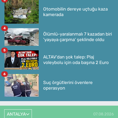
Otomobilin dereye uçtuğu kaza
kamerada
4
Ölümlü-yaralanmalı 7 kazadan biri
'yayaya çarpma' şeklinde oldu
5
ALTAV’dan şok talep: Plaj
voleybolu için oda başına 2 Euro
6
Suç örgütlerini övenlere
operasyon
ANTALYA
07.08.2026