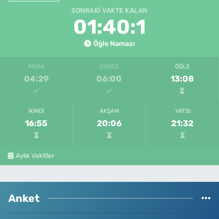
SONRAKI VAKTE KALAN
01:40:1
Öğle Namazı
İMSAK
GÜNEŞ
ÖĞLE
04:29
06:00
13:08
İKINDI
AKŞAM
YATSI
16:55
20:06
21:32
Aylık Vakitler
Anket