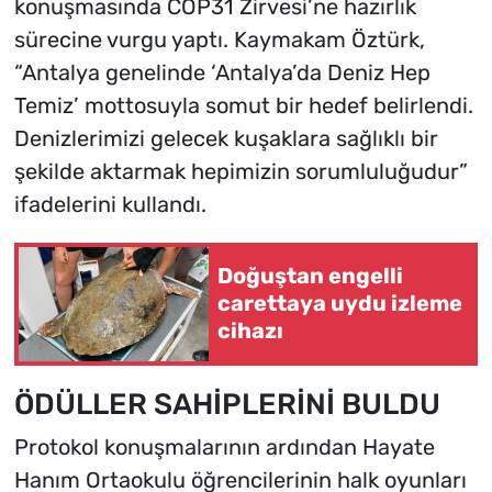
konuşmasında COP31 Zirvesi’ne hazırlık
sürecine vurgu yaptı. Kaymakam Öztürk,
“Antalya genelinde ‘Antalya’da Deniz Hep
Temiz’ mottosuyla somut bir hedef belirlendi.
Denizlerimizi gelecek kuşaklara sağlıklı bir
şekilde aktarmak hepimizin sorumluluğudur”
ifadelerini kullandı.
Doğuştan engelli
carettaya uydu izleme
cihazı
ÖDÜLLER SAHİPLERİNİ BULDU
Protokol konuşmalarının ardından Hayate
Hanım Ortaokulu öğrencilerinin halk oyunları