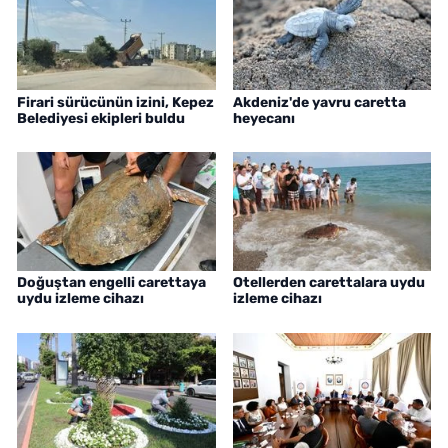
Firari sürücünün izini, Kepez
Akdeniz'de yavru caretta
Belediyesi ekipleri buldu
heyecanı
Doğuştan engelli carettaya
Otellerden carettalara uydu
uydu izleme cihazı
izleme cihazı