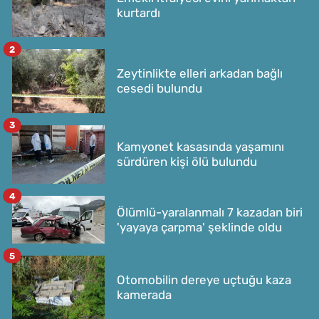
kurtardı
2
Zeytinlikte elleri arkadan bağlı
cesedi bulundu
3
Kamyonet kasasında yaşamını
sürdüren kişi ölü bulundu
4
Ölümlü-yaralanmalı 7 kazadan biri
'yayaya çarpma' şeklinde oldu
5
Otomobilin dereye uçtuğu kaza
kamerada