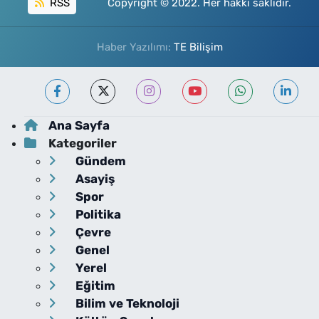
RSS
Copyright © 2022. Her hakkı saklıdır.
Haber Yazılımı:
TE Bilişim
Ana Sayfa
Kategoriler
Gündem
Asayiş
Spor
Politika
Çevre
Genel
Yerel
Eğitim
Bilim ve Teknoloji