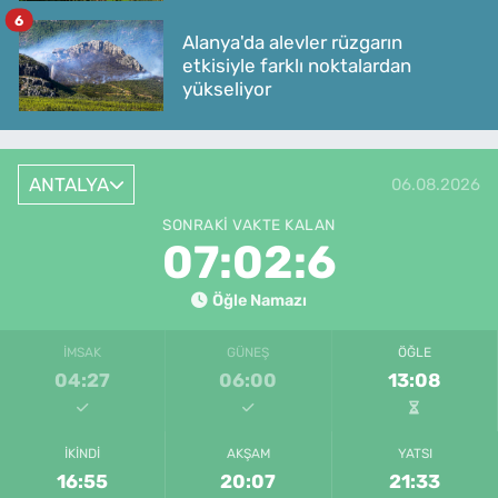
6
Alanya'da alevler rüzgarın
etkisiyle farklı noktalardan
yükseliyor
ANTALYA
06.08.2026
SONRAKI VAKTE KALAN
07:02:6
Öğle Namazı
İMSAK
GÜNEŞ
ÖĞLE
04:27
06:00
13:08
İKINDI
AKŞAM
YATSI
16:55
20:07
21:33