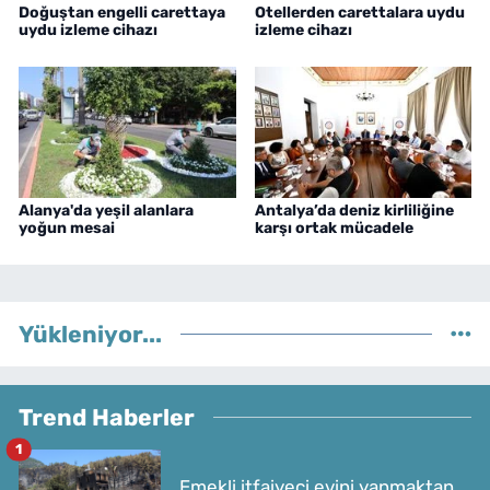
Doğuştan engelli carettaya
Otellerden carettalara uydu
uydu izleme cihazı
izleme cihazı
Alanya'da yeşil alanlara
Antalya’da deniz kirliliğine
yoğun mesai
karşı ortak mücadele
Yükleniyor...
Trend Haberler
1
Emekli itfaiyeci evini yanmaktan