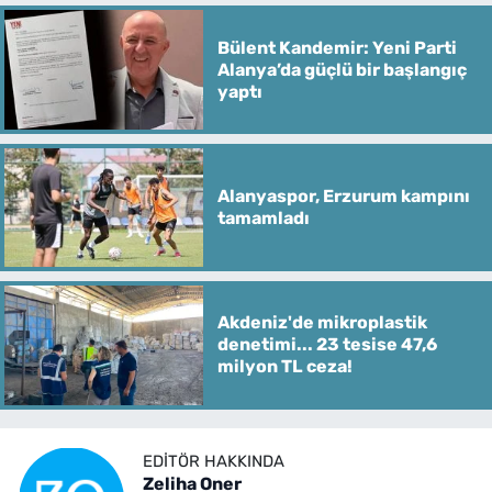
Bülent Kandemir: Yeni Parti
Alanya’da güçlü bir başlangıç
yaptı
Alanyaspor, Erzurum kampını
tamamladı
Akdeniz'de mikroplastik
denetimi... 23 tesise 47,6
milyon TL ceza!
EDITÖR HAKKINDA
Zeliha Oner