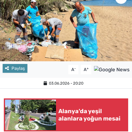
Paylaş
-
+
A
A
03.06.2026 - 20:20
Alanya'da yeşil
alanlara yoğun mesai