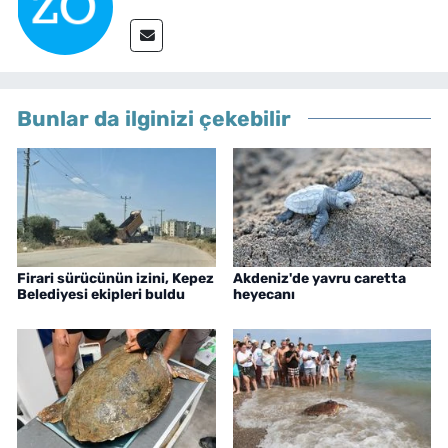
Bunlar da ilginizi çekebilir
Firari sürücünün izini, Kepez
Akdeniz'de yavru caretta
Belediyesi ekipleri buldu
heyecanı