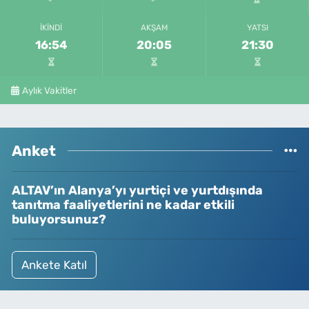
İKINDI
AKŞAM
YATSI
16:54
20:05
21:30
Aylık Vakitler
Anket
ALTAV’ın Alanya’yı yurtiçi ve yurtdışında
tanıtma faaliyetlerini ne kadar etkili
buluyorsunuz?
Ankete Katıl