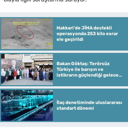
Hakkari'de JİHA destekli
operasyonda 253 kilo esrar
ele geçirildi
Bakan Göktaş: Terörsüz
Türkiye ile barışın ve
istikrarın güçlendiği gelecek
hedefliyoruz
İlaç denetiminde uluslararası
standart dönemi