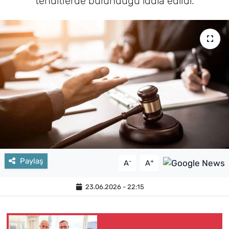
tehditlerde bulunduğu iddia edildi.
Paylaş
-
+
A
A
23.06.2026 - 22:15