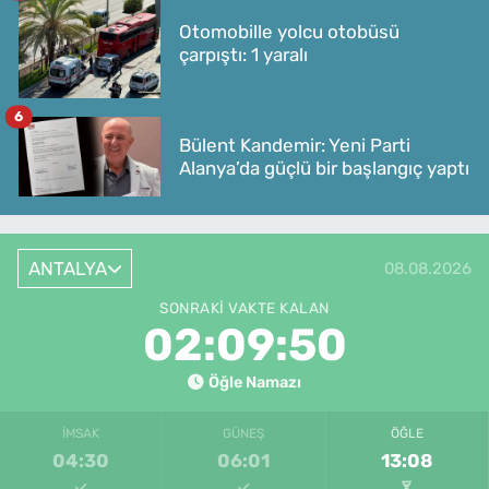
Otomobille yolcu otobüsü
çarpıştı: 1 yaralı
6
Bülent Kandemir: Yeni Parti
Alanya’da güçlü bir başlangıç yaptı
ANTALYA
08.08.2026
SONRAKI VAKTE KALAN
02:09:50
Öğle Namazı
İMSAK
GÜNEŞ
ÖĞLE
04:30
06:01
13:08