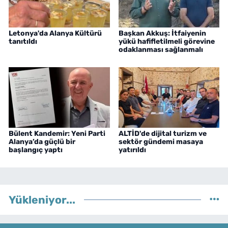
Letonya'da Alanya Kültürü
Başkan Akkuş: İtfaiyenin
tanıtıldı
yükü hafifletilmeli görevine
odaklanması sağlanmalı
Bülent Kandemir: Yeni Parti
ALTİD'de dijital turizm ve
Alanya’da güçlü bir
sektör gündemi masaya
başlangıç yaptı
yatırıldı
Yükleniyor...