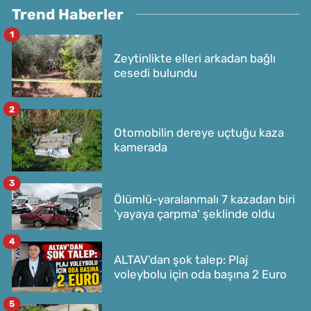
Trend Haberler
1
Zeytinlikte elleri arkadan bağlı
cesedi bulundu
2
Otomobilin dereye uçtuğu kaza
kamerada
3
Ölümlü-yaralanmalı 7 kazadan biri
'yayaya çarpma' şeklinde oldu
4
ALTAV’dan şok talep: Plaj
voleybolu için oda başına 2 Euro
5