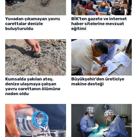
Yuvadan çıkamayan yavru
BİK'ten gazete ve internet
carettalar denizle
haber sitelerine mevzuat
buluşturuldu
eğitimi
Kumsalda yakılan ateş,
Büyükşehir'den üreticiye
denize ulaşmaya çalışan
makine desteği
yavru carettanın ölümüne
neden oldu