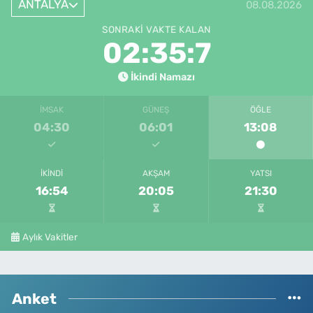
ANTALYA
08.08.2026
SONRAKI VAKTE KALAN
02:35:7
İkindi Namazı
İMSAK
GÜNEŞ
ÖĞLE
04:30
06:01
13:08
İKINDI
AKŞAM
YATSI
16:54
20:05
21:30
Aylık Vakitler
Anket