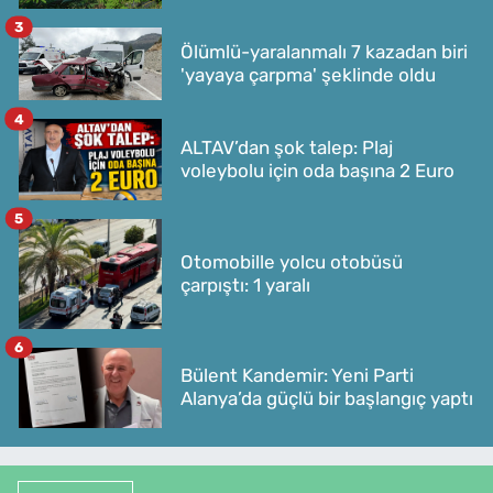
3
Ölümlü-yaralanmalı 7 kazadan biri
'yayaya çarpma' şeklinde oldu
4
ALTAV’dan şok talep: Plaj
voleybolu için oda başına 2 Euro
5
Otomobille yolcu otobüsü
çarpıştı: 1 yaralı
6
Bülent Kandemir: Yeni Parti
Alanya’da güçlü bir başlangıç yaptı