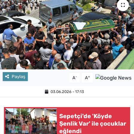
Paylaş
-
+
A
A
03.06.2026 - 17:13
Sepetçi'de 'Köyde
Şenlik Var' ile çocuklar
eğlendi