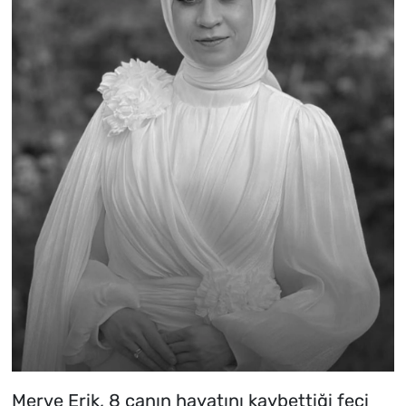
Merve Erik, 8 canın hayatını kaybettiği feci