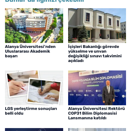
Alanya Üniversitesi’nden
İçişleri Bakanlığı görevde
Uluslararası Akademik
yükselme ve unvan
başarı
değişikliği sınavı takvimini
açıkladı
LGS yerleştirme sonuçları
Alanya Üniversitesi Rektörü
belli oldu
COP31 Bilim Diplomasisi
Lansmanına katıldı