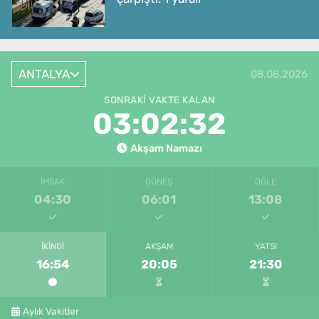
ANTALYA
08.08.2026
SONRAKI VAKTE KALAN
03:02:32
Akşam Namazı
İMSAK
GÜNEŞ
ÖĞLE
04:30
06:01
13:08
İKINDI
AKŞAM
YATSI
16:54
20:05
21:30
Aylık Vakitler