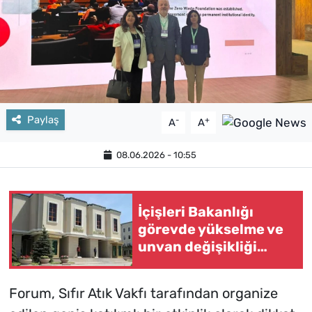
Paylaş
-
+
A
A
08.06.2026 - 10:55
İçişleri Bakanlığı
görevde yükselme ve
unvan değişikliği
sınavı takvimini
açıkladı
Forum, Sıfır Atık Vakfı tarafından organize