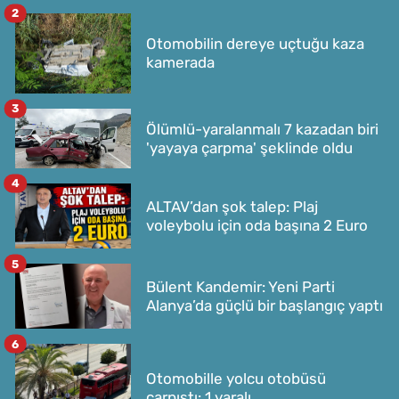
2
Otomobilin dereye uçtuğu kaza
kamerada
3
Ölümlü-yaralanmalı 7 kazadan biri
'yayaya çarpma' şeklinde oldu
4
ALTAV’dan şok talep: Plaj
voleybolu için oda başına 2 Euro
5
Bülent Kandemir: Yeni Parti
Alanya’da güçlü bir başlangıç yaptı
6
Otomobille yolcu otobüsü
çarpıştı: 1 yaralı