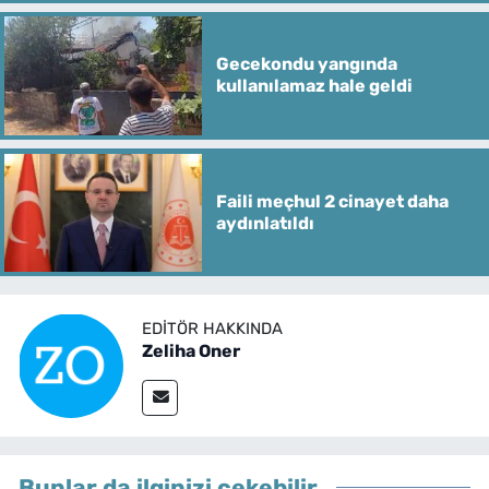
Gecekondu yangında
kullanılamaz hale geldi
Faili meçhul 2 cinayet daha
aydınlatıldı
EDITÖR HAKKINDA
Zeliha Oner
Bunlar da ilginizi çekebilir