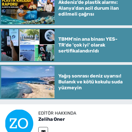
Akdeniz’de plastik alarmı:
Alanya'dan acil durum ilan
edilmeli çağrısı
TBMM'nin ana binası YES-
TR'de 'çok iyi' olarak
sertifikalandırıldı
Yağış sonrası deniz uyarısı!
Bulanık ve kötü kokulu suda
yüzmeyin
EDITÖR HAKKINDA
Zeliha Oner