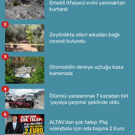
Emekli itfaiyeci evini yanmaktan
kurtardı
2
Zeytinlikte elleri arkadan bağlı
cesedi bulundu
3
Otomobilin dereye uçtuğu kaza
kamerada
4
Ölümlü-yaralanmalı 7 kazadan biri
'yayaya çarpma' şeklinde oldu
5
ALTAV’dan şok talep: Plaj
voleybolu için oda başına 2 Euro