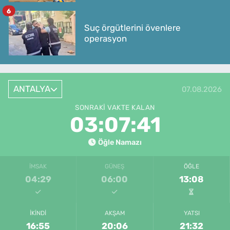
6
Suç örgütlerini övenlere
operasyon
ANTALYA
07.08.2026
SONRAKI VAKTE KALAN
03:07:41
Öğle Namazı
İMSAK
GÜNEŞ
ÖĞLE
04:29
06:00
13:08
İKINDI
AKŞAM
YATSI
16:55
20:06
21:32