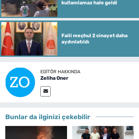
kullanılamaz hale geldi
Faili meçhul 2 cinayet daha
aydınlatıldı
EDITÖR HAKKINDA
Zeliha Oner
Bunlar da ilginizi çekebilir