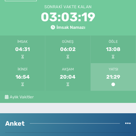
SONRAKI VAKTE KALAN
03:03:19
İmsak Namazı
İMSAK
GÜNEŞ
ÖĞLE
04:31
06:02
13:08
İKINDI
AKŞAM
YATSI
16:54
20:04
21:29
Aylık Vakitler
Anket