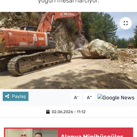
yoğun mesai harcıyor.
Paylaş
-
+
A
A
02.06.2026 - 11:12
Alanya Minibüscüler