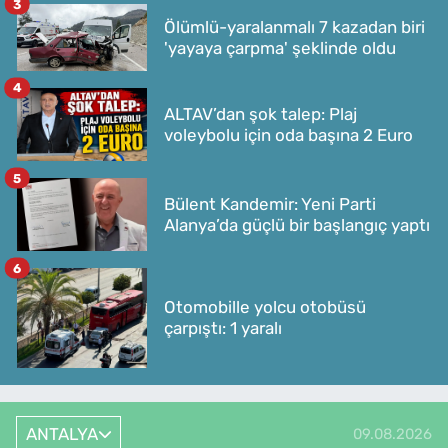
3
Ölümlü-yaralanmalı 7 kazadan biri
'yayaya çarpma' şeklinde oldu
4
ALTAV’dan şok talep: Plaj
voleybolu için oda başına 2 Euro
5
Bülent Kandemir: Yeni Parti
Alanya’da güçlü bir başlangıç yaptı
6
Otomobille yolcu otobüsü
çarpıştı: 1 yaralı
ANTALYA
09.08.2026