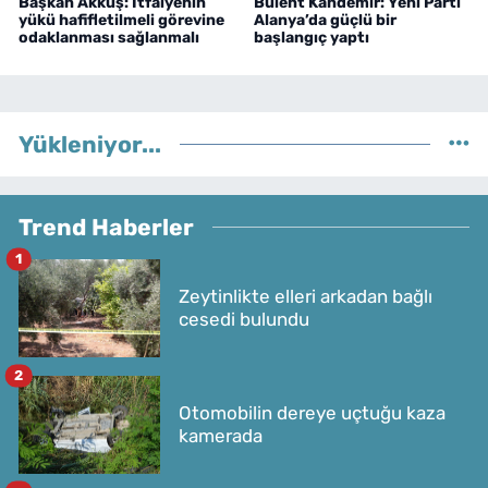
Başkan Akkuş: İtfaiyenin
Bülent Kandemir: Yeni Parti
yükü hafifletilmeli görevine
Alanya’da güçlü bir
odaklanması sağlanmalı
başlangıç yaptı
Yükleniyor...
Trend Haberler
1
Zeytinlikte elleri arkadan bağlı
cesedi bulundu
2
Otomobilin dereye uçtuğu kaza
kamerada