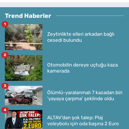
Trend Haberler
1
Zeytinlikte elleri arkadan bağlı
cesedi bulundu
2
Otomobilin dereye uçtuğu kaza
kamerada
3
Ölümlü-yaralanmalı 7 kazadan biri
'yayaya çarpma' şeklinde oldu
4
ALTAV’dan şok talep: Plaj
voleybolu için oda başına 2 Euro