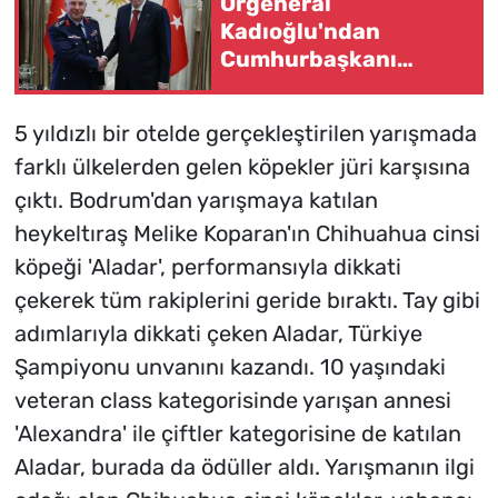
Orgeneral
Kadıoğlu'ndan
Cumhurbaşkanı
Erdoğan'a veda
ziyareti
5 yıldızlı bir otelde gerçekleştirilen yarışmada
farklı ülkelerden gelen köpekler jüri karşısına
çıktı. Bodrum'dan yarışmaya katılan
heykeltıraş Melike Koparan'ın Chihuahua cinsi
köpeği 'Aladar', performansıyla dikkati
çekerek tüm rakiplerini geride bıraktı. Tay gibi
adımlarıyla dikkati çeken Aladar, Türkiye
Şampiyonu unvanını kazandı. 10 yaşındaki
veteran class kategorisinde yarışan annesi
'Alexandra' ile çiftler kategorisine de katılan
Aladar, burada da ödüller aldı. Yarışmanın ilgi