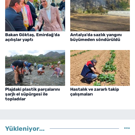
Bakan Göktaş, Emirdağ'da
Antalya'da sazlık yangını
açılışlar yaptı
büyümeden söndürüldü
Plajdaki plastik parçalarını
Hastalık ve zararlı takip
şarjlı el süpürgesi ile
çalışmaları
topladılar
Yükleniyor...