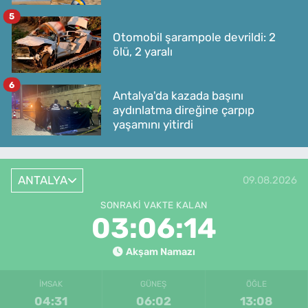
5
Otomobil şarampole devrildi: 2
ölü, 2 yaralı
6
Antalya'da kazada başını
aydınlatma direğine çarpıp
yaşamını yitirdi
ANTALYA
09.08.2026
SONRAKI VAKTE KALAN
03:06:14
Akşam Namazı
İMSAK
GÜNEŞ
ÖĞLE
04:31
06:02
13:08