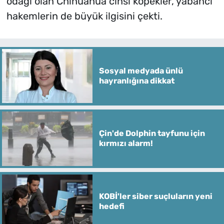
odağı olan Chihuahua cinsi köpekler, yabancı
hakemlerin de büyük ilgisini çekti.
Sosyal medyada ünlü
hayranlığına dikkat
Çin'de Dolphin tayfunu için
kırmızı alarm!
KOBİ'ler siber suçluların yeni
hedefi