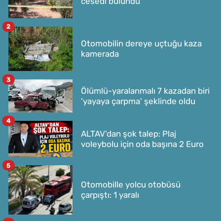
cesedi bulundu
2
Otomobilin dereye uçtuğu kaza
kamerada
3
Ölümlü-yaralanmalı 7 kazadan biri
'yayaya çarpma' şeklinde oldu
4
ALTAV’dan şok talep: Plaj
voleybolu için oda başına 2 Euro
5
Otomobille yolcu otobüsü
çarpıştı: 1 yaralı