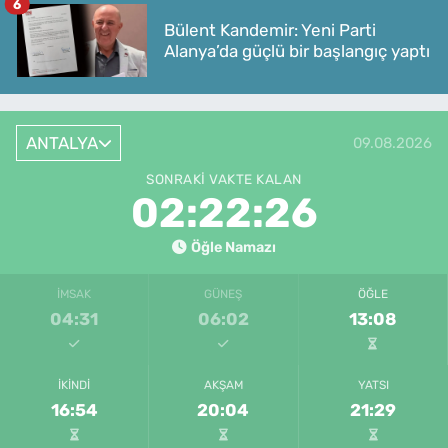
6
Bülent Kandemir: Yeni Parti
Alanya’da güçlü bir başlangıç yaptı
ANTALYA
09.08.2026
SONRAKI VAKTE KALAN
02:22:26
Öğle Namazı
İMSAK
GÜNEŞ
ÖĞLE
04:31
06:02
13:08
İKINDI
AKŞAM
YATSI
16:54
20:04
21:29