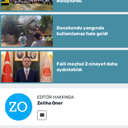
buluşturdu
Gecekondu yangında
kullanılamaz hale geldi
Faili meçhul 2 cinayet daha
aydınlatıldı
EDITÖR HAKKINDA
Zeliha Oner