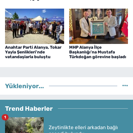
Anahtar Parti Alanya, Tokar
MHP Alanya İlçe
Yayla Şenlikleri’nde
Başkanlığı’na Mustafa
vatandaşlarla buluştu
Türkdoğan görevine başladı
Yükleniyor...
Trend Haberler
1
Zeytinlikte elleri arkadan bağlı