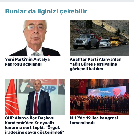
Bunlar da ilginizi çekebilir
Yeni Parti'nin Antalya
Anahtar Parti Alanya’dan
kadrosu açıklandı
Yağlı Güreş Festivaline
görkemli katılım
CHP Alanya İlçe Başkanı
MHP'de 19 ilçe kongresi
Kandemir’den Konyaaltı
tamamlandı
kararına sert tepki: “Örgüt
iradesine saygı gösterilmeli”