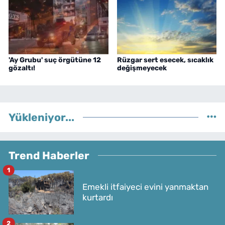
'Ay Grubu' suç örgütüne 12
Rüzgar sert esecek, sıcaklık
gözaltı!
değişmeyecek
Yükleniyor...
Trend Haberler
1
Emekli itfaiyeci evini yanmaktan
kurtardı
2