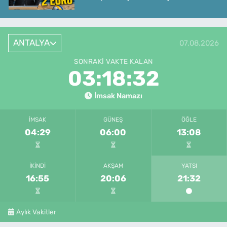
ANTALYA
07.08.2026
SONRAKI VAKTE KALAN
03:18:32
İmsak Namazı
İMSAK
GÜNEŞ
ÖĞLE
04:29
06:00
13:08
İKINDI
AKŞAM
YATSI
16:55
20:06
21:32
Aylık Vakitler