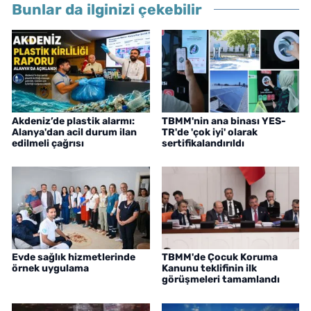
Bunlar da ilginizi çekebilir
Akdeniz’de plastik alarmı:
TBMM'nin ana binası YES-
Alanya'dan acil durum ilan
TR'de 'çok iyi' olarak
edilmeli çağrısı
sertifikalandırıldı
Evde sağlık hizmetlerinde
TBMM'de Çocuk Koruma
örnek uygulama
Kanunu teklifinin ilk
görüşmeleri tamamlandı