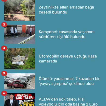
Zeytinlikte elleri arkadan bağlı
cesedi bulundu
3
Kamyonet kasasında yaşamını
sürdüren kişi ölü bulundu
4
Otomobilin dereye uçtuğu kaza
kamerada
5
Ölümlü-yaralanmalı 7 kazadan biri
'yayaya çarpma' şeklinde oldu
6
ALTAV’dan şok talep: Plaj
voleybolu için oda başına 2 Euro