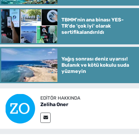
TBMM'nin ana binası YES-
TR'de 'çok iyi' olarak
sertifikalandırıldı
Yağış sonrası deniz uyarısı!
Bulanık ve kötü kokulu suda
yüzmeyin
EDITÖR HAKKINDA
Zeliha Oner