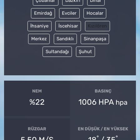
Çobanlar
Dazkırı
Dinar
Emirdağ
Evciler
Hocalar
İhsaniye
İscehisar
Kızılören
Merkez
Sandıklı
Sinanpaşa
Sultandağı
Şuhut
NEM
BASINÇ
%22
1006 HPA
hpa
RÜZGAR
EN DÜŞÜK / EN YÜKSEK
°
°
5.50 M/S
18
/ 35