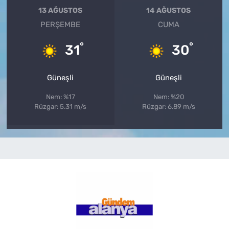
13 AĞUSTOS
14 AĞUSTOS
PERŞEMBE
CUMA
°
°
31
30
Güneşli
Güneşli
Nem: %17
Nem: %20
Rüzgar: 5.31 m/s
Rüzgar: 6.89 m/s