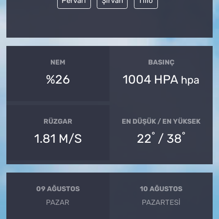
Pervari
Şirvan
Tillo
NEM
BASINÇ
%26
1004 HPA
hpa
RÜZGAR
EN DÜŞÜK / EN YÜKSEK
°
°
1.81 M/S
22
/ 38
09 AĞUSTOS
10 AĞUSTOS
PAZAR
PAZARTESI