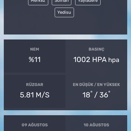
Merkez
Solhan
Yayladere
Yedisu
NEM
BASINÇ
%11
1002 HPA
hpa
RÜZGAR
EN DÜŞÜK / EN YÜKSEK
°
°
5.81 M/S
18
/ 36
09 AĞUSTOS
10 AĞUSTOS