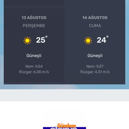
13 AĞUSTOS
14 AĞUSTOS
PERŞEMBE
CUMA
°
°
25
24
Güneşli
Güneşli
Nem: %34
Nem: %37
Rüzgar: 6.00 m/s
Rüzgar: 4.31 m/s