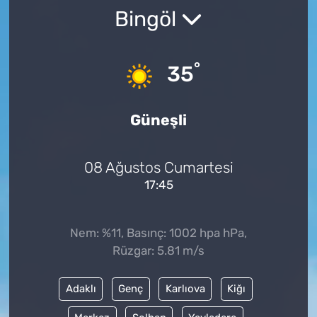
Bingöl
°
35
Güneşli
08 Ağustos Cumartesi
17:45
Nem: %11, Basınç: 1002 hpa hPa,
Rüzgar: 5.81 m/s
Adaklı
Genç
Karlıova
Kiğı