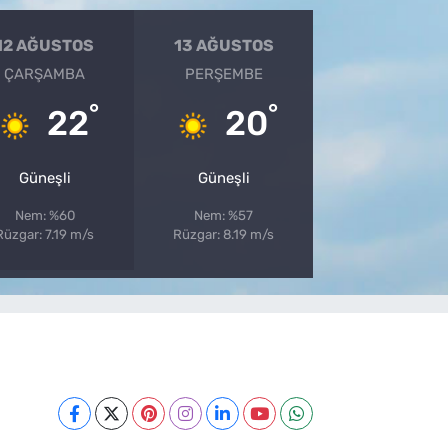
12 AĞUSTOS
13 AĞUSTOS
ÇARŞAMBA
PERŞEMBE
°
°
22
20
Güneşli
Güneşli
Nem: %60
Nem: %57
Rüzgar: 7.19 m/s
Rüzgar: 8.19 m/s