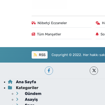
Nöbetçi Eczaneler
H
Tüm Manşetler
So
RSS
Copyright © 2022. Her hakkı sakl
Ana Sayfa
Kategoriler
Gündem
Asayiş