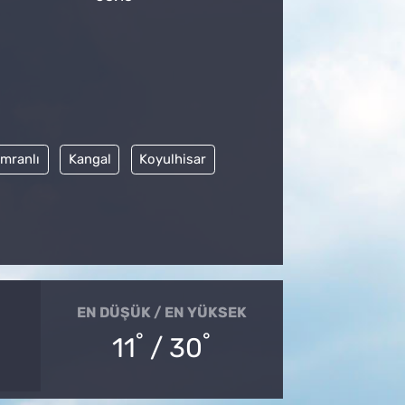
İmranlı
Kangal
Koyulhisar
EN DÜŞÜK / EN YÜKSEK
°
°
11
/ 30