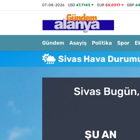
07-08-2026
USD
47,7143
EUR
55,0317
GBP
64
Gündem
Asayiş
Politika
Spor
E
Sivas Hava Durum
Sivas Bugün,
ŞU AN