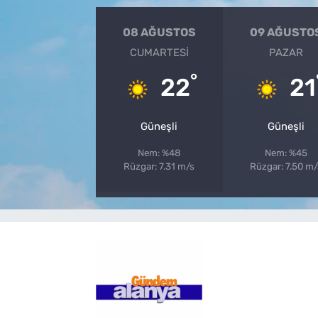
08 AĞUSTOS
09 AĞUSTO
CUMARTESI
PAZAR
°
22
21
Güneşli
Güneşli
Nem: %48
Nem: %45
Rüzgar: 7.31 m/s
Rüzgar: 7.50 m/