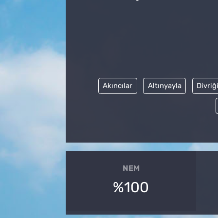
Akıncılar
Altınyayla
Divriğ
NEM
%100