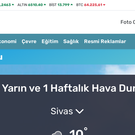
,2463
ALTIN
6510.40
BİST
13.799
BTC
64.225,61
Foto G
konomi
Çevre
Eğitim
Sağlık
Resmi Reklamlar
u
 Yarın ve 1 Haftalık Hava D
Sivas
°
10