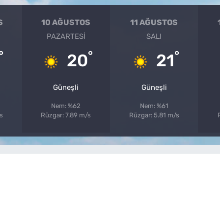
S
10 AĞUSTOS
11 AĞUSTOS
PAZARTESI
SALI
°
°
°
20
21
Güneşli
Güneşli
Nem: %62
Nem: %61
s
Rüzgar: 7.89 m/s
Rüzgar: 5.81 m/s