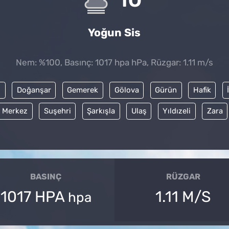
Yoğun Sis
Nem: %100, Basınç: 1017 hpa hPa, Rüzgar: 1.11 m/s
i
Doğanşar
Gemerek
Gölova
Gürün
Hafik
Merkez
Suşehri
Şarkışla
Ulaş
Yıldızeli
Zara
BASINÇ
RÜZGAR
1017 HPA
1.11 M/S
hpa