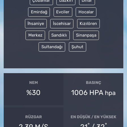
Çobanlar
Dazkırı
Dinar
Emirdağ
Evciler
Hocalar
İhsaniye
İscehisar
Kızılören
Merkez
Sandıklı
Sinanpaşa
Sultandağı
Şuhut
NEM
BASINÇ
%30
1006 HPA
hpa
RÜZGAR
EN DÜŞÜK / EN YÜKSEK
°
°
2.39 M/S
21
/ 32