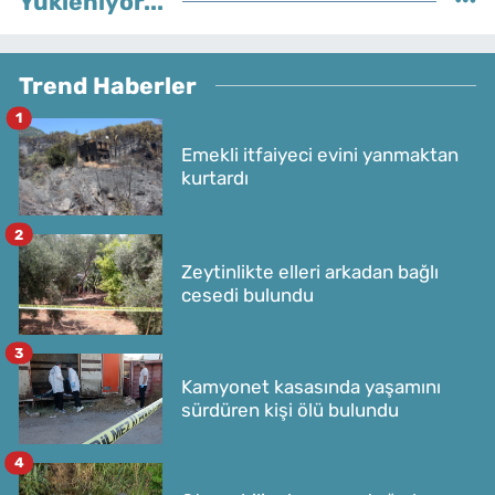
Yükleniyor...
Trend Haberler
1
Emekli itfaiyeci evini yanmaktan
kurtardı
2
Zeytinlikte elleri arkadan bağlı
cesedi bulundu
3
Kamyonet kasasında yaşamını
sürdüren kişi ölü bulundu
4