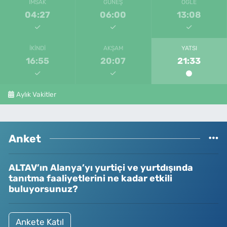
İMSAK
GÜNEŞ
ÖĞLE
04:27
06:00
13:08
İKINDI
AKŞAM
YATSI
16:55
20:07
21:33
Aylık Vakitler
Anket
ALTAV’ın Alanya’yı yurtiçi ve yurtdışında
tanıtma faaliyetlerini ne kadar etkili
buluyorsunuz?
Ankete Katıl