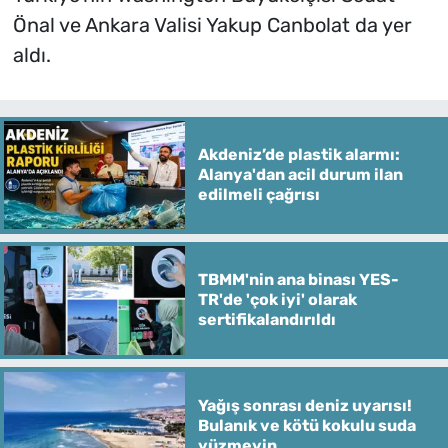
Önal ve Ankara Valisi Yakup Canbolat da yer
aldı.
Akdeniz’de plastik alarmı:
Alanya'dan acil durum ilan
edilmeli çağrısı
TBMM'nin ana binası YES-
TR'de 'çok iyi' olarak
sertifikalandırıldı
Yağış sonrası deniz uyarısı!
Bulanık ve kötü kokulu suda
yüzmeyin