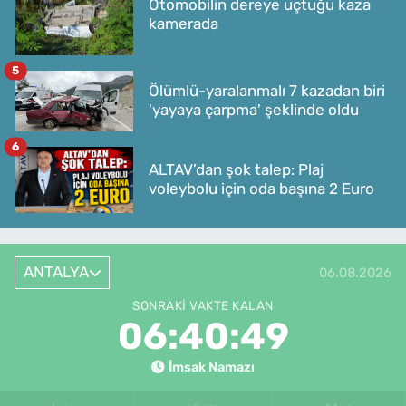
Otomobilin dereye uçtuğu kaza
kamerada
5
Ölümlü-yaralanmalı 7 kazadan biri
'yayaya çarpma' şeklinde oldu
6
ALTAV’dan şok talep: Plaj
voleybolu için oda başına 2 Euro
ANTALYA
06.08.2026
SONRAKI VAKTE KALAN
06:40:49
İmsak Namazı