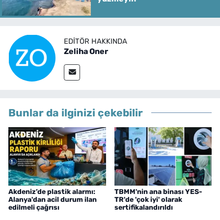
EDITÖR HAKKINDA
Zeliha Oner
Bunlar da ilginizi çekebilir
Akdeniz’de plastik alarmı:
TBMM'nin ana binası YES-
Alanya'dan acil durum ilan
TR'de 'çok iyi' olarak
edilmeli çağrısı
sertifikalandırıldı