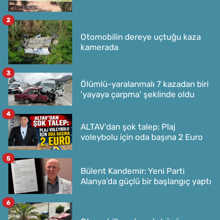
2
Otomobilin dereye uçtuğu kaza
kamerada
3
Ölümlü-yaralanmalı 7 kazadan biri
'yayaya çarpma' şeklinde oldu
4
ALTAV’dan şok talep: Plaj
voleybolu için oda başına 2 Euro
5
Bülent Kandemir: Yeni Parti
Alanya’da güçlü bir başlangıç yaptı
6