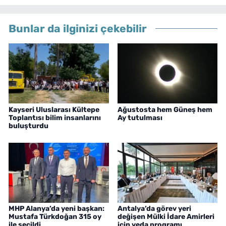
Bunlar da ilginizi çekebilir
Kayseri Uluslarası Kültepe
Ağustosta hem Güneş hem
Toplantısı bilim insanlarını
Ay tutulması
buluşturdu
MHP Alanya’da yeni başkan:
Antalya’da görev yeri
Mustafa Türkdoğan 315 oy
değişen Mülki İdare Amirleri
ile seçildi
için veda programı