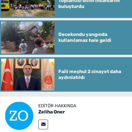
Toplantısı bilim insanlarını
buluşturdu
Gecekondu yangında
kullanılamaz hale geldi
Faili meçhul 2 cinayet daha
aydınlatıldı
EDITÖR HAKKINDA
Zeliha Oner