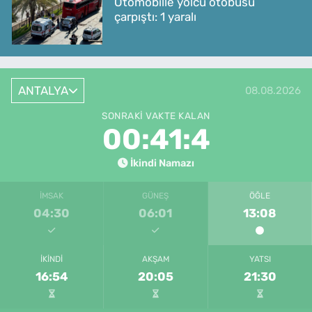
Otomobille yolcu otobüsü
çarpıştı: 1 yaralı
ANTALYA
08.08.2026
SONRAKI VAKTE KALAN
00:41:4
İkindi Namazı
İMSAK
GÜNEŞ
ÖĞLE
04:30
06:01
13:08
İKINDI
AKŞAM
YATSI
16:54
20:05
21:30