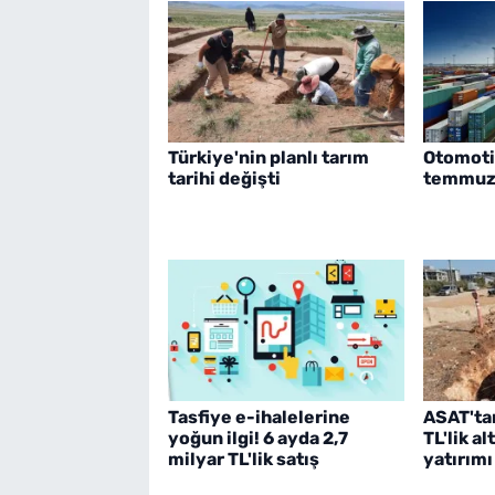
Türkiye'nin planlı tarım
Otomoti
tarihi değişti
temmuzd
Tasfiye e-ihalelerine
ASAT'ta
yoğun ilgi! 6 ayda 2,7
TL'lik a
milyar TL'lik satış
yatırımı