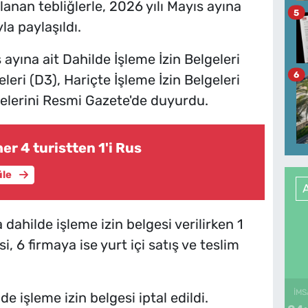
nan tebliğlerle, 2026 yılı Mayıs ayına
5
la paylaşıldı.
 ayına ait Dahilde İşleme İzin Belgeleri
6
eleri (D3), Hariçte İşleme İzin Belgeleri
istelerini Resmi Gazete'de duyurdu.
er 4 turistten 1'i Rus
üle
ahilde işleme izin belgesi verilirken 1
i, 6 firmaya ise yurt içi satış ve teslim
İMS
e işleme izin belgesi iptal edildi.