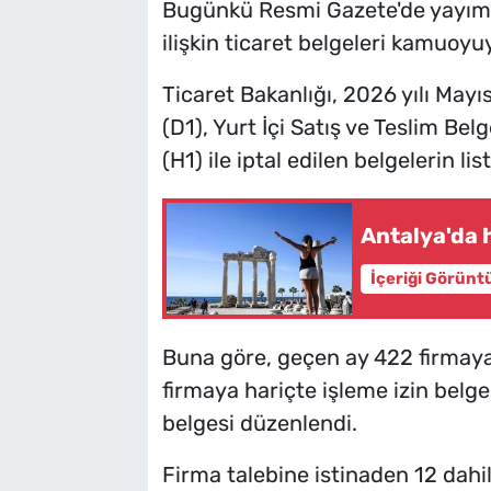
Bugünkü Resmi Gazete'de yayımla
ilişkin ticaret belgeleri kamuoyuy
Ticaret Bakanlığı, 2026 yılı Mayıs
(D1), Yurt İçi Satış ve Teslim Belg
(H1) ile iptal edilen belgelerin l
Antalya'da h
İçeriği Görünt
Buna göre, geçen ay 422 firmaya d
firmaya hariçte işleme izin belges
belgesi düzenlendi.
Firma talebine istinaden 12 dahild