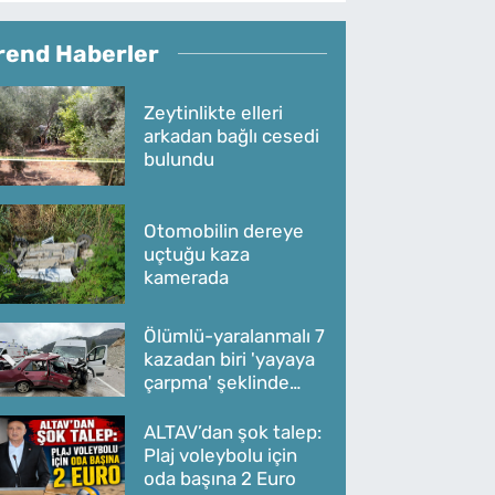
rend Haberler
Zeytinlikte elleri
arkadan bağlı cesedi
bulundu
Otomobilin dereye
uçtuğu kaza
kamerada
Ölümlü-yaralanmalı 7
kazadan biri 'yayaya
çarpma' şeklinde
oldu
ALTAV’dan şok talep:
Plaj voleybolu için
oda başına 2 Euro