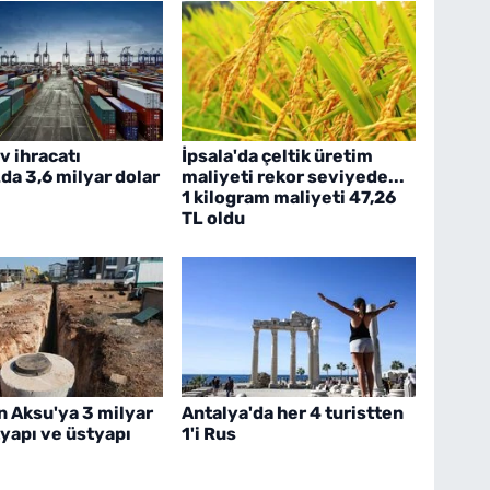
v ihracatı
İpsala'da çeltik üretim
a 3,6 milyar dolar
maliyeti rekor seviyede...
1 kilogram maliyeti 47,26
TL oldu
n Aksu'ya 3 milyar
Antalya'da her 4 turistten
ltyapı ve üstyapı
1'i Rus