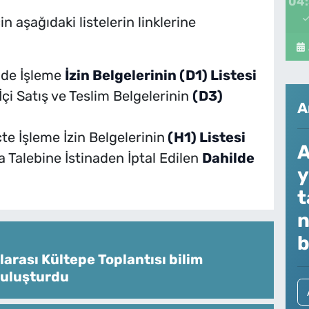
04
n aşağıdaki listelerin linklerine
ilde İşleme
İzin Belgelerinin (D1) Listesi
İçi Satış ve Teslim Belgelerinin
(D3)
A
te İşleme İzin Belgelerinin
(H1) Listesi
A
a Talebine İstinaden İptal Edilen
Dahilde
y
t
n
b
larası Kültepe Toplantısı bilim
buluşturdu