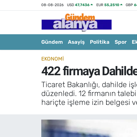
08-08-2026
USD
47,7436
EUR
55,2510
GBP
6
Gündem
Asayiş
Politika
Spor
E
EKONOMI
422 firmaya Dahilde 
Ticaret Bakanlığı, dahilde i
düzenledi. 12 firmanın talebi
hariçte işleme izin belgesi ve