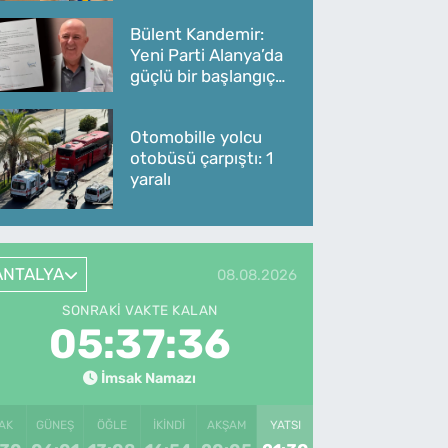
Bülent Kandemir:
Yeni Parti Alanya’da
güçlü bir başlangıç
yaptı
Otomobille yolcu
otobüsü çarpıştı: 1
yaralı
ANTALYA
08.08.2026
SONRAKI VAKTE KALAN
05:37:36
İmsak Namazı
AK
GÜNEŞ
ÖĞLE
İKINDI
AKŞAM
YATSI