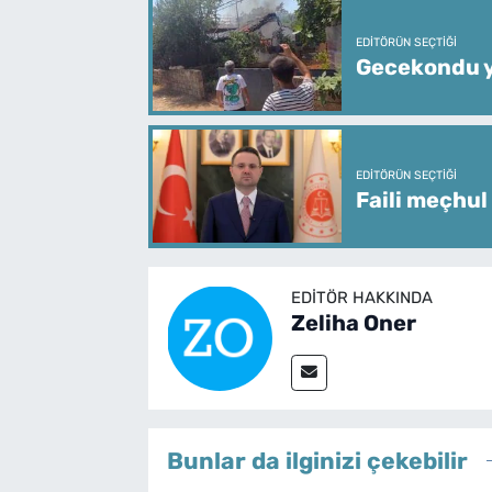
EDITÖRÜN SEÇTIĞI
Gecekondu y
EDITÖRÜN SEÇTIĞI
Faili meçhul
EDITÖR HAKKINDA
Zeliha Oner
Bunlar da ilginizi çekebilir