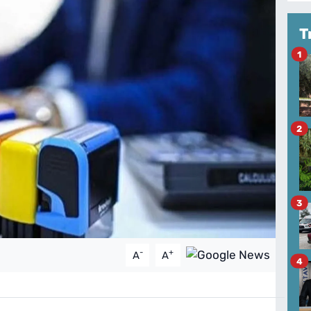
T
1
2
3
-
+
A
A
4