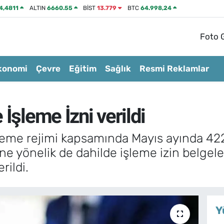
4,4811
ALTIN
6660.55
BİST
13.779
BTC
64.998,24
Foto G
konomi
Çevre
Eğitim
Sağlık
Resmi Reklamlar
İşleme İzni verildi
şleme rejimi kapsamında Mayıs ayında 422 
ne yönelik de dahilde işleme izin belgeleri
rildi.
Y