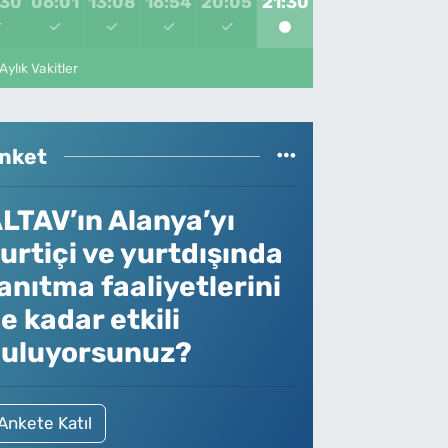
:30
06:01
13:08
16:54
20:05
21:30
Aylık Vakitler
nket
LTAV’ın Alanya’yı
urtiçi ve yurtdışında
anıtma faaliyetlerini
e kadar etkili
uluyorsunuz?
Ankete Katıl