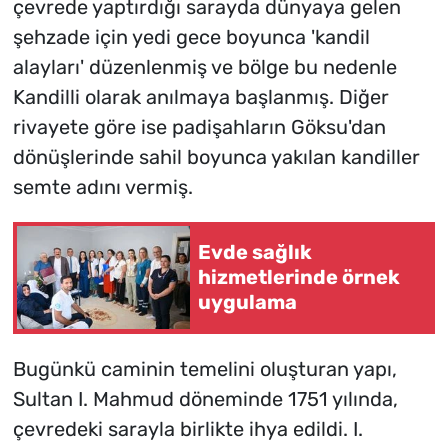
çevrede yaptırdığı sarayda dünyaya gelen
şehzade için yedi gece boyunca 'kandil
alayları' düzenlenmiş ve bölge bu nedenle
Kandilli olarak anılmaya başlanmış. Diğer
rivayete göre ise padişahların Göksu'dan
dönüşlerinde sahil boyunca yakılan kandiller
semte adını vermiş.
Evde sağlık
hizmetlerinde örnek
uygulama
Bugünkü caminin temelini oluşturan yapı,
Sultan I. Mahmud döneminde 1751 yılında,
çevredeki sarayla birlikte ihya edildi. I.