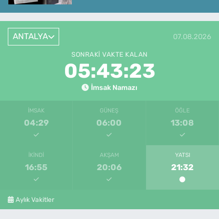
ANTALYA
07.08.2026
SONRAKI VAKTE KALAN
05:43:23
İmsak Namazı
İMSAK
GÜNEŞ
ÖĞLE
04:29
06:00
13:08
İKINDI
AKŞAM
YATSI
16:55
20:06
21:32
Aylık Vakitler