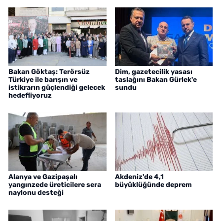
Bakan Göktaş: Terörsüz
Dim, gazetecilik yasası
Türkiye ile barışın ve
taslağını Bakan Gürlek'e
istikrarın güçlendiği gelecek
sundu
hedefliyoruz
Alanya ve Gazipaşalı
Akdeniz'de 4,1
yangınzede üreticilere sera
büyüklüğünde deprem
naylonu desteği