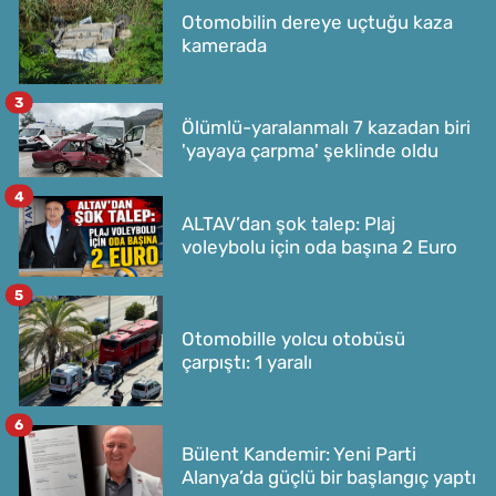
Otomobilin dereye uçtuğu kaza
kamerada
3
Ölümlü-yaralanmalı 7 kazadan biri
'yayaya çarpma' şeklinde oldu
4
ALTAV’dan şok talep: Plaj
voleybolu için oda başına 2 Euro
5
Otomobille yolcu otobüsü
çarpıştı: 1 yaralı
6
Bülent Kandemir: Yeni Parti
Alanya’da güçlü bir başlangıç yaptı