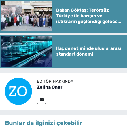
Bakan Göktaş: Terörsüz
Türkiye ile barışın ve
istikrarın güçlendiği gelecek
hedefliyoruz
İlaç denetiminde uluslararası
standart dönemi
EDITÖR HAKKINDA
Zeliha Oner
Bunlar da ilginizi çekebilir