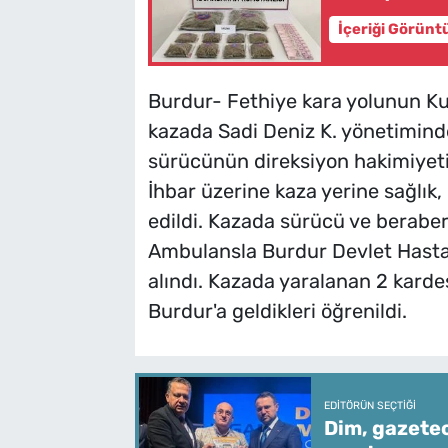
İçeriği Görünt
Burdur- Fethiye kara yolunun K
kazada Sadi Deniz K. yönetiminde
sürücünün direksiyon hakimiyeti
İhbar üzerine kaza yerine sağlık, 
edildi. Kazada sürücü ve beraber
Ambulansla Burdur Devlet Hastan
alındı. Kazada yaralanan 2 kardeş
Burdur'a geldikleri öğrenildi.
EDITÖRÜN SEÇTIĞI
Dim, gazetec