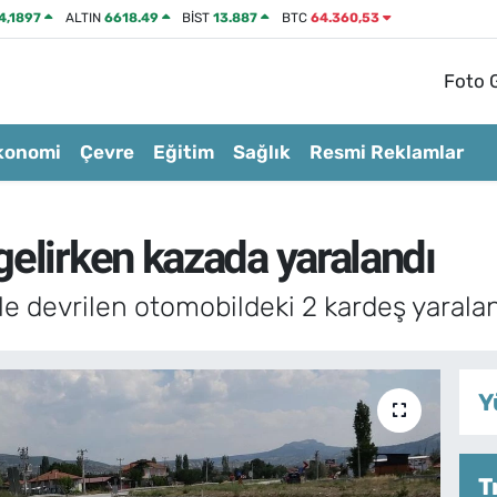
4,1897
ALTIN
6618.49
BİST
13.887
BTC
64.360,53
Foto G
konomi
Çevre
Eğitim
Sağlık
Resmi Reklamlar
elirken kazada yaralandı
 devrilen otomobildeki 2 kardeş yaralan
Y
T