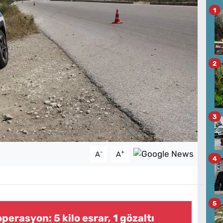
1
2
3
-
+
A
A
4
5
perasyon: 5 kilo esrar, 1 gözaltı