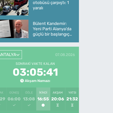
otobüsü çarpıştı: 1
yaralı
Bülent Kandemir:
Yeni Parti Alanya’da
güçlü bir başlangıç
yaptı
ANTALYA
07.08.2026
SONRAKI VAKTE KALAN
03:05:41
Akşam Namazı
AK
GÜNEŞ
ÖĞLE
İKINDI
AKŞAM
YATSI
:29
06:00
13:08
16:55
20:06
21:32