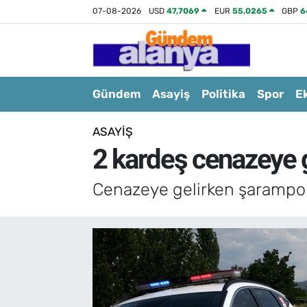
07-08-2026
USD
47,7069
EUR
55,0265
GBP
6
Gündem
Asayiş
Politika
Spor
E
ASAYIŞ
2 kardeş cenazeye g
Cenazeye gelirken şarampole