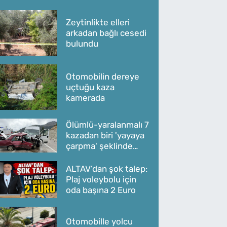
Zeytinlikte elleri
arkadan bağlı cesedi
bulundu
Otomobilin dereye
uçtuğu kaza
kamerada
Ölümlü-yaralanmalı 7
kazadan biri 'yayaya
çarpma' şeklinde
oldu
ALTAV’dan şok talep:
Plaj voleybolu için
oda başına 2 Euro
Otomobille yolcu