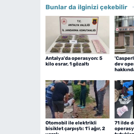
Bunlar da ilginizi çekebilir
Antalya'da operasyon: 5
'Casperl
kilo esrar, 1 gözaltı
dev ope
hakkında
Otomobil ile elektrikli
71 ilde 
bisiklet çarpıştı: 1'i ağır, 2
operasy