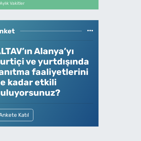
Aylık Vakitler
nket
LTAV’ın Alanya’yı
urtiçi ve yurtdışında
anıtma faaliyetlerini
e kadar etkili
uluyorsunuz?
Ankete Katıl