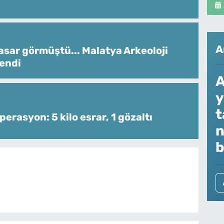
A
sar görmüştü... Malatya Arkeoloji
lendi
A
y
t
perasyon: 5 kilo esrar, 1 gözaltı
n
b