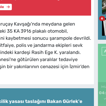
üle
6
uruçay Kavşağı'nda meydana gelen
ki 35 KA 3916 plakalı otomobil,
ni kaybetmesi sonucu şarampole devrildi.
itfaiye, polis ve jandarma ekipleri sevk
indeki kardeşi Rasih Ege K. yaralandı.
esi'ne götürülen yaralılar tedaviye
in bir yakınlarının cenazesi için İzmir'den
İMS
04
ilik yasası taslağını Bakan Gürlek'e