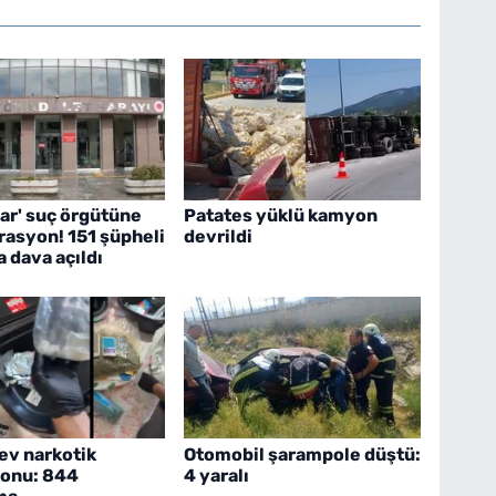
ar' suç örgütüne
Patates yüklü kamyon
rasyon! 151 şüpheli
devrildi
 dava açıldı
dev narkotik
Otomobil şarampole düştü:
onu: 844
4 yaralı