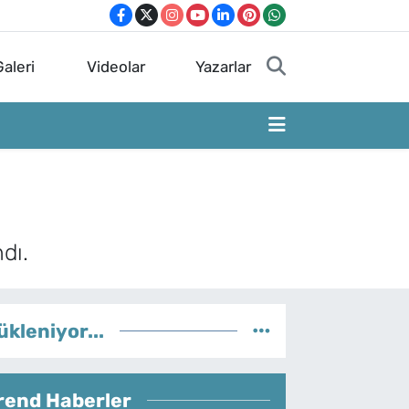
aleri
Videolar
Yazarlar
dı.
ükleniyor...
rend Haberler