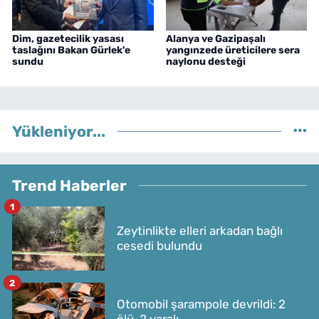
Dim, gazetecilik yasası
Alanya ve Gazipaşalı
taslağını Bakan Gürlek'e
yangınzede üreticilere sera
sundu
naylonu desteği
Yükleniyor...
Trend Haberler
1
Zeytinlikte elleri arkadan bağlı
cesedi bulundu
2
Otomobil şarampole devrildi: 2