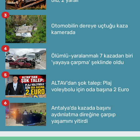
ölü, 2 yaralı
3
Otomobilin dereye uçtuğu kaza
kamerada
4
Ölümlü-yaralanmalı 7 kazadan biri
'yayaya çarpma' şeklinde oldu
5
ALTAV’dan şok talep: Plaj
voleybolu için oda başına 2 Euro
6
Antalya'da kazada başını
aydınlatma direğine çarpıp
yaşamını yitirdi