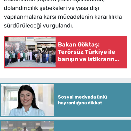
dolandırıcılık şebekeleri ve yasa dışı
yapılanmalara karşı mücadelenin kararlılıkla
sürdürüleceği vurgulandı.
Bakan Göktaş:
Terörsüz Türkiye ile
barışın ve istikrarın
güçlendiği gelecek
hedefliyoruz
Sosyal medyada ünlü
hayranlığına dikkat