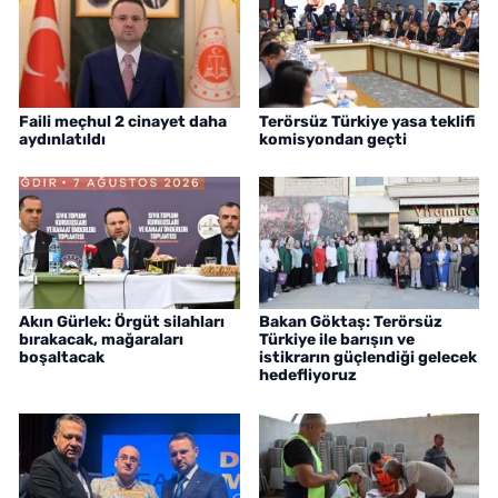
Faili meçhul 2 cinayet daha
Terörsüz Türkiye yasa teklifi
aydınlatıldı
komisyondan geçti
Akın Gürlek: Örgüt silahları
Bakan Göktaş: Terörsüz
bırakacak, mağaraları
Türkiye ile barışın ve
boşaltacak
istikrarın güçlendiği gelecek
hedefliyoruz