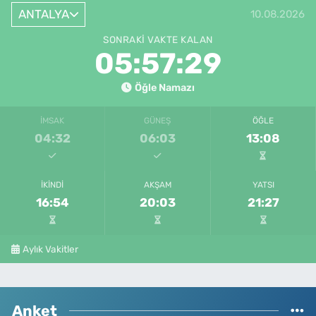
ANTALYA
10.08.2026
SONRAKI VAKTE KALAN
05:57:29
Öğle Namazı
İMSAK
GÜNEŞ
ÖĞLE
04:32
06:03
13:08
İKINDI
AKŞAM
YATSI
16:54
20:03
21:27
Aylık Vakitler
Anket