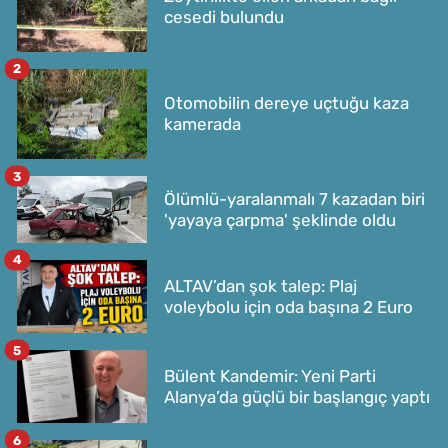
cesedi bulundu
2
Otomobilin dereye uçtuğu kaza
kamerada
3
Ölümlü-yaralanmalı 7 kazadan biri
'yayaya çarpma' şeklinde oldu
4
ALTAV’dan şok talep: Plaj
voleybolu için oda başına 2 Euro
5
Bülent Kandemir: Yeni Parti
Alanya’da güçlü bir başlangıç yaptı
6