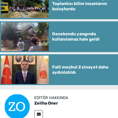
Toplantısı bilim insanlarını
buluşturdu
Gecekondu yangında
kullanılamaz hale geldi
Faili meçhul 2 cinayet daha
aydınlatıldı
EDITÖR HAKKINDA
Zeliha Oner