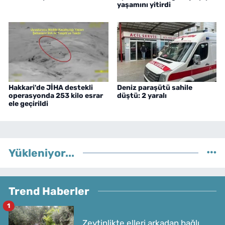
yaşamını yitirdi
Hakkari'de JİHA destekli
Deniz paraşütü sahile
operasyonda 253 kilo esrar
düştü: 2 yaralı
ele geçirildi
Yükleniyor...
Trend Haberler
1
Zeytinlikte elleri arkadan bağlı