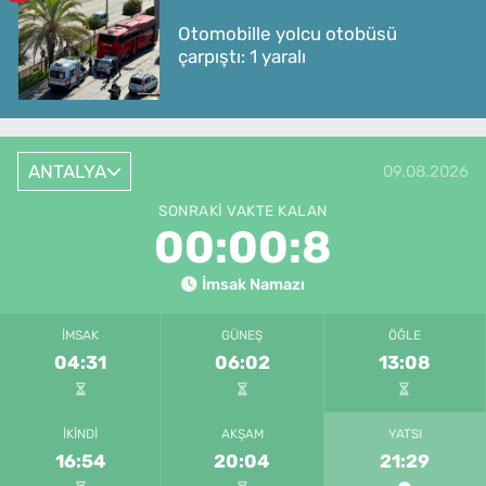
Otomobille yolcu otobüsü
çarpıştı: 1 yaralı
ANTALYA
09.08.2026
SONRAKI VAKTE KALAN
00:00:8
İmsak Namazı
İMSAK
GÜNEŞ
ÖĞLE
04:31
06:02
13:08
İKINDI
AKŞAM
YATSI
16:54
20:04
21:29