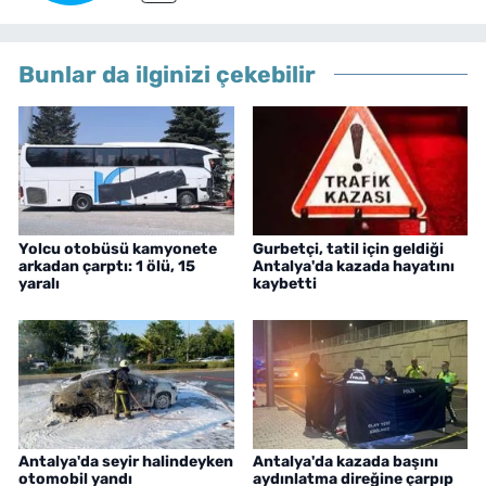
Bunlar da ilginizi çekebilir
Yolcu otobüsü kamyonete
Gurbetçi, tatil için geldiği
arkadan çarptı: 1 ölü, 15
Antalya'da kazada hayatını
yaralı
kaybetti
Antalya'da seyir halindeyken
Antalya'da kazada başını
otomobil yandı
aydınlatma direğine çarpıp