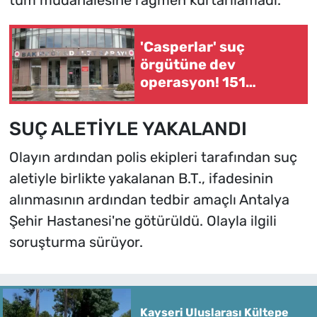
tüm müdahalesine rağmen kurtarılamadı.
'Casperlar' suç
örgütüne dev
operasyon! 151
şüpheli hakkında dava
açıldı
SUÇ ALETİYLE YAKALANDI
Olayın ardından polis ekipleri tarafından suç
aletiyle birlikte yakalanan B.T., ifadesinin
alınmasının ardından tedbir amaçlı Antalya
Şehir Hastanesi'ne götürüldü. Olayla ilgili
soruşturma sürüyor.
Kayseri Uluslarası Kültepe