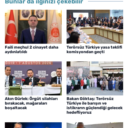
Bunlar da ilginizi çekebilir
Faili meçhul 2 cinayet daha
Terörsüz Türkiye yasa teklifi
aydınlatıldı
komisyondan geçti
Akın Gürlek: Örgüt silahları
Bakan Göktaş: Terörsüz
bırakacak, mağaraları
Türkiye ile barışın ve
boşaltacak
istikrarın güçlendiği gelecek
hedefliyoruz