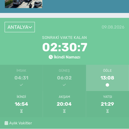
ANTALYA
09.08.2026
SONRAKI VAKTE KALAN
02:30:7
İkindi Namazı
İMSAK
GÜNEŞ
ÖĞLE
04:31
06:02
13:08
İKINDI
AKŞAM
YATSI
16:54
20:04
21:29
Aylık Vakitler