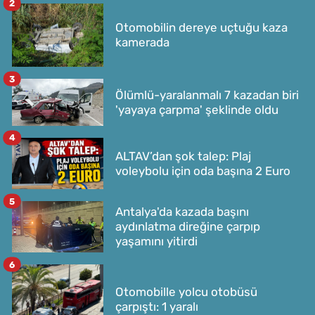
2
Otomobilin dereye uçtuğu kaza
kamerada
3
Ölümlü-yaralanmalı 7 kazadan biri
'yayaya çarpma' şeklinde oldu
4
ALTAV’dan şok talep: Plaj
voleybolu için oda başına 2 Euro
5
Antalya'da kazada başını
aydınlatma direğine çarpıp
yaşamını yitirdi
6
Otomobille yolcu otobüsü
çarpıştı: 1 yaralı