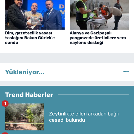
Dim, gazetecilik yasası
Alanya ve Gazipaşalı
taslağını Bakan Gürlek'e
yangınzede üreticilere sera
sundu
naylonu desteği
Yükleniyor...
Trend Haberler
1
Zeytinlikte elleri arkadan bağlı
cesedi bulundu