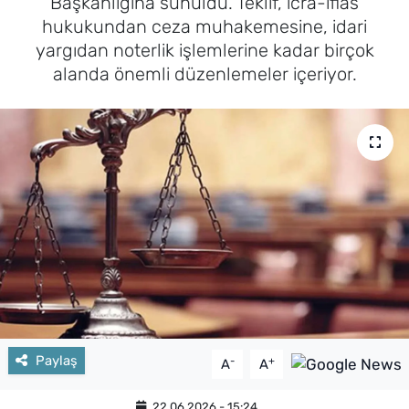
Başkanlığına sunuldu. Teklif, icra-iflas
hukukundan ceza muhakemesine, idari
yargıdan noterlik işlemlerine kadar birçok
alanda önemli düzenlemeler içeriyor.
Paylaş
-
+
A
A
22.06.2026 - 15:24