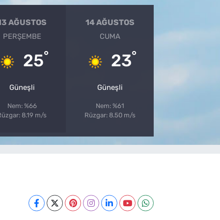
13 AĞUSTOS
14 AĞUSTOS
PERŞEMBE
CUMA
°
°
25
23
Güneşli
Güneşli
Nem: %66
Nem: %61
Rüzgar: 8.19 m/s
Rüzgar: 8.50 m/s