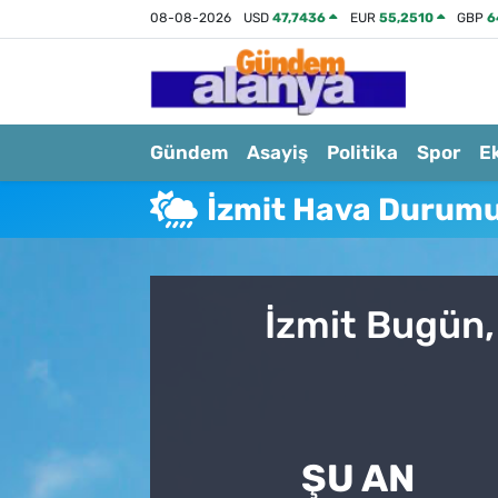
08-08-2026
USD
47,7436
EUR
55,2510
GBP
6
Gündem
Asayiş
Politika
Spor
E
İzmit Hava Durum
İzmit Bugün,
ŞU AN