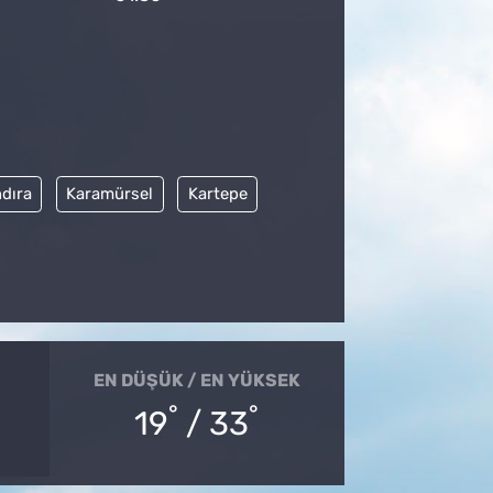
dıra
Karamürsel
Kartepe
EN DÜŞÜK / EN YÜKSEK
°
°
19
/ 33