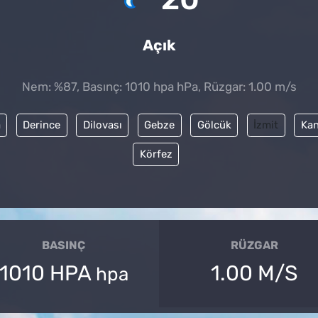
Açık
Nem: %87, Basınç: 1010 hpa hPa, Rüzgar: 1.00 m/s
a
Derince
Dilovası
Gebze
Gölcük
İzmit
Kan
Körfez
BASINÇ
RÜZGAR
1010 HPA
1.00 M/S
hpa