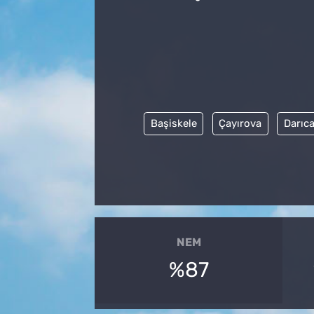
Başiskele
Çayırova
Darıc
NEM
%87