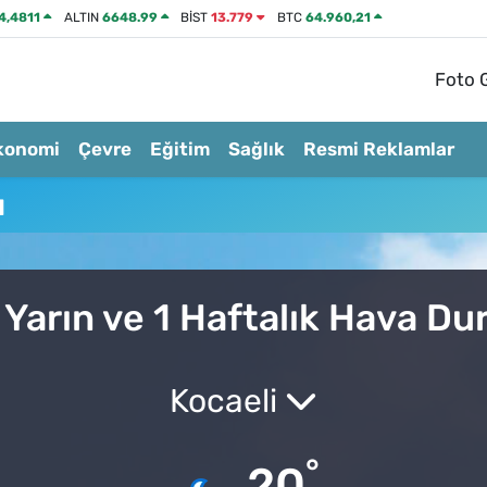
4,4811
ALTIN
6648.99
BİST
13.779
BTC
64.960,21
Foto G
konomi
Çevre
Eğitim
Sağlık
Resmi Reklamlar
u
 Yarın ve 1 Haftalık Hava D
Kocaeli
°
20