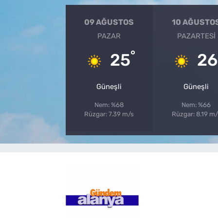
09 AĞUSTOS
10 AĞUSTO
PAZAR
PAZARTESI
°
25
26
Güneşli
Güneşli
Nem: %68
Nem: %66
Rüzgar: 7.39 m/s
Rüzgar: 8.19 m/