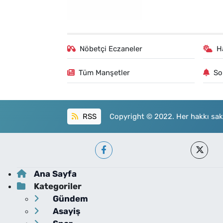
Nöbetçi Eczaneler
H
Tüm Manşetler
So
RSS
Copyright © 2022. Her hakkı sakl
Ana Sayfa
Kategoriler
Gündem
Asayiş