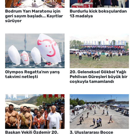
Bodrum Yarı Maratonu için
Burdurlu kick boksçulardan
geri sayım başladı... Kayıtlar
13 madalya
sürüyor
Olympos Regatta'nın yarış
20. Geleneksel Gökbel Yağlı
takvimi netleşti
Pehlivan Güreşleri büyük bir
coşkuyla tamamlandı
Başkan Vekili Özdemir 20.
3. Uluslararası Bocce