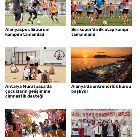
Alanyaspor, Erzurum
Serikspor'da ilk etap kampı
kampını tamamladı
tamamlandı
Antalya Muratpaşa'da
Alanya'da antrenörlük kursu
çocukların gelişimine
başlıyor
cimnastik desteği