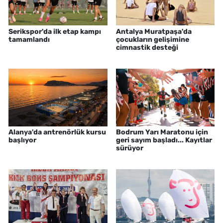
Serikspor'da ilk etap kampı
Antalya Muratpaşa'da
tamamlandı
çocukların gelişimine
cimnastik desteği
Alanya'da antrenörlük kursu
Bodrum Yarı Maratonu için
başlıyor
geri sayım başladı... Kayıtlar
sürüyor