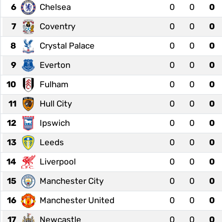
6
Chelsea
0
0
0
7
Coventry
0
0
0
8
Crystal Palace
0
0
0
9
Everton
0
0
0
10
Fulham
0
0
0
11
Hull City
0
0
0
12
Ipswich
0
0
0
13
Leeds
0
0
0
14
Liverpool
0
0
0
15
Manchester City
0
0
0
16
Manchester United
0
0
0
17
Newcastle
0
0
0