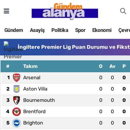
Gündem
Asayiş
Politika
Spor
Ekonomi
Çevr
İngiltere Premier Lig Puan Durumu ve Fiks
#
Takım
O
Av
P
1
Arsenal
0
0
0
2
Aston Villa
0
0
0
3
Bournemouth
0
0
0
4
Brentford
0
0
0
5
Brighton
0
0
0