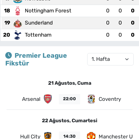
18
Nottingham Forest
0
0
0
19
Sunderland
0
0
0
20
Tottenham
0
0
0
Premier League
Fikstür
21 Ağustos, Cuma
Arsenal
Coventry
22:00
22 Ağustos, Cumartesi
Hull City
Manchester Uni
14:30