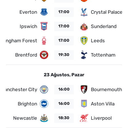
Everton
Crystal Palace
17:00
Ipswich
Sunderland
17:00
ttingham Forest
Leeds
17:00
Brentford
Tottenham
19:30
23 Ağustos, Pazar
Manchester City
Bournemouth
16:00
Brighton
Aston Villa
16:00
Newcastle
Liverpool
18:30