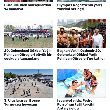
Burdurlu kick boksçulardan
Olympos Regatta'nın yarış
13 madalya
takvimi netleşti
20. Geleneksel Gökbel Yağlı
Başkan Vekili Özdemir 20.
Pehlivan Güreşleri büyük bir
Geleneksel Gökbel Yağlı
coşkuyla tamamlandı
Pehlivan Güreşleri’ne katıldı
3. Uluslararası Bocce
İspanyol yıldız Pedro
Turnuvası heyecanı
Porro'nun tatil tercihi
Antalya oldu