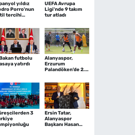
panyol yıldız
UEFA Avrupa
edro Porro'nun
Ligi'nde 9 takım
til tercihi
tur atladı
talya oldu
Bakan futbolu
Alanyaspor,
asaya yatırdı
Erzurum
Palandöken’de 2.
etap kamp
çalışmalarına
başladı
üreşcilerden 3
Ersin Tatar,
ürkiye
Alanyaspor
ampiyonluğu
Başkanı Hasan
Çavuşoğlu’na