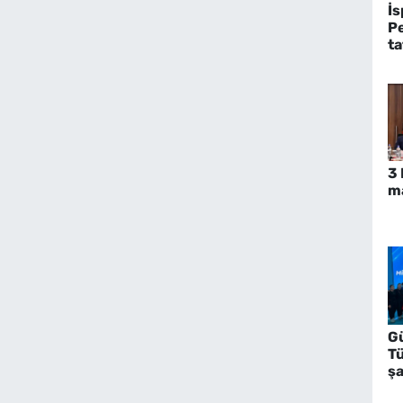
İs
P
ta
An
3 
m
G
T
ş