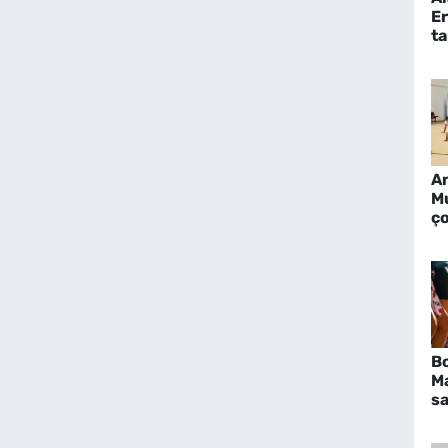
E
t
A
M
ç
g
c
B
Ma
sa
Ka