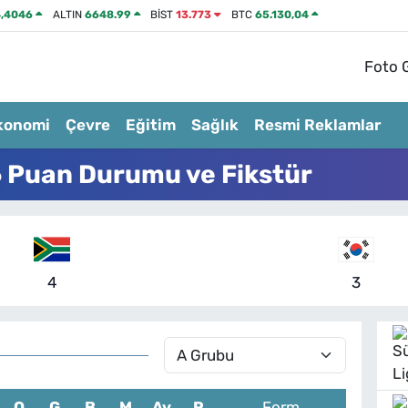
,4046
ALTIN
6648.99
BİST
13.773
BTC
65.130,04
Foto G
konomi
Çevre
Eğitim
Sağlık
Resmi Reklamlar
 Puan Durumu ve Fikstür
4
3
O
G
B
M
Av
P
Form