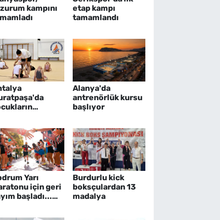
rzurum kampını
etap kampı
amamladı
tamamlandı
ntalya
Alanya'da
uratpaşa'da
antrenörlük kursu
ocukların
başlıyor
elişimine
imnastik desteği
odrum Yarı
Burdurlu kick
ratonu için geri
boksçulardan 13
yım başladı...
madalya
yıtlar sürüyor