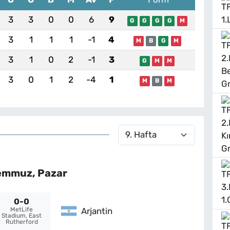
3
3
0
0
6
9
G
G
G
G
M
3
1
1
1
-1
4
M
B
G
M
3
1
0
2
-1
3
G
M
M
3
0
1
2
-4
1
M
B
M
emmuz, Pazar
0-0
Arjantin
MetLife
Stadium, East
Rutherford