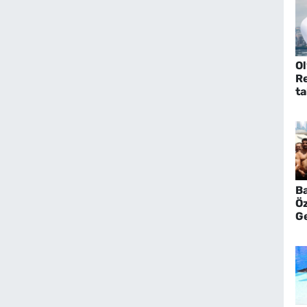
O
Re
ta
Ba
Ö
G
Gö
P
Gü
ka