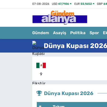
07-08-2026
USD
47,7106
EUR
55,1652
GBP
64
Gündem
Asayiş
Politika
Spor
E
Dünya Kupası 2026
9
Dünya Kupası 2026
#
Takım