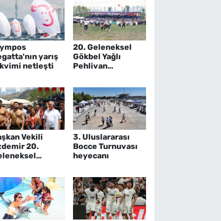
lympos
20. Geleneksel
gatta'nın yarış
Gökbel Yağlı
kvimi netleşti
Pehlivan
Güreşleri büyük
bir coşkuyla
tamamlandı
şkan Vekili
3. Uluslararası
zdemir 20.
Bocce Turnuvası
eleneksel
heyecanı
kbel Yağlı
ehlivan
reşleri’ne
tıldı