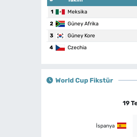
1
Meksika
2
Güney Afrika
3
Güney Kore
4
Czechia
World Cup Fikstür
19 T
İspanya