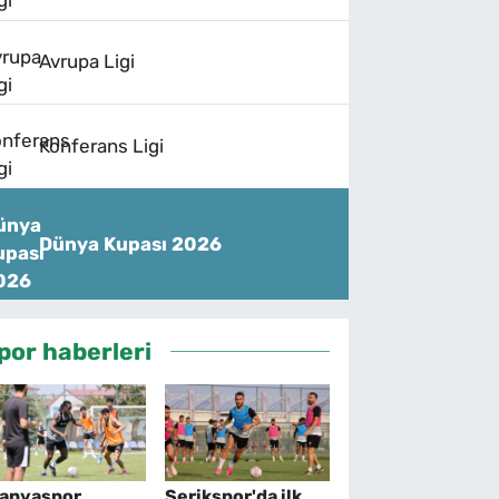
Avrupa Ligi
Konferans Ligi
Dünya Kupası 2026
por haberleri
lanyaspor,
Serikspor'da ilk