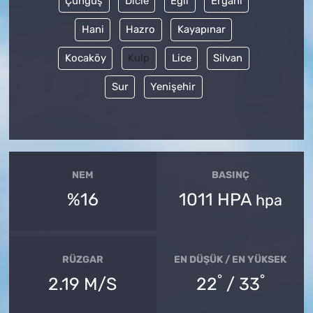
Çüngüş
Dicle
Eğil
Ergani
Hani
Hazro
Kayapınar
Kocaköy
Kulp
Lice
Silvan
Sur
Yenişehir
NEM
BASINÇ
%16
1011 HPA
hpa
RÜZGAR
EN DÜŞÜK / EN YÜKSEK
°
°
2.19 M/S
22
/ 33