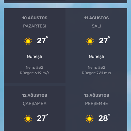
10 AĞUSTOS
11 AĞUSTOS
PAZARTESI
SALI
°
°
27
27
Güneşli
Güneşli
Nem: %32
Nem: %32
Rüzgar: 6.19 m/s
Rüzgar: 7.61 m/s
12 AĞUSTOS
13 AĞUSTOS
ÇARŞAMBA
PERŞEMBE
°
°
27
28