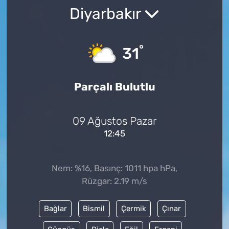
Diyarbakır
°
31
Parçalı Bulutlu
09 Ağustos Pazar
12:45
Nem: %16, Basınç: 1011 hpa hPa,
Rüzgar: 2.19 m/s
Bağlar
Bismil
Çermik
Çınar