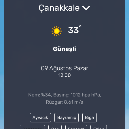
Çanakkale
°
33
Güneşli
09 Ağustos Pazar
12:00
Nem: %34, Basınç: 1012 hpa hPa,
Rüzgar: 8.61 m/s
Ayvacık
Bayramiç
Biga