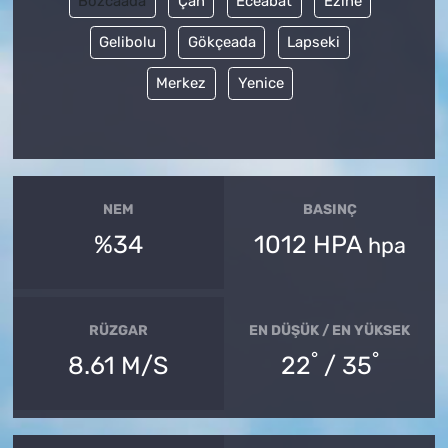
Bozcaada
Çan
Eceabat
Ezine
Gelibolu
Gökçeada
Lapseki
Merkez
Yenice
NEM
BASINÇ
%34
1012 HPA
hpa
RÜZGAR
EN DÜŞÜK / EN YÜKSEK
°
°
8.61 M/S
22
/ 35