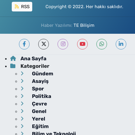
RSS
Copyright © 2022. Her hakkı saklıdır.
Haber Yazılımı:
TE Bilişim
Ana Sayfa
Kategoriler
Gündem
Asayiş
Spor
Politika
Çevre
Genel
Yerel
Eğitim
Bilim ve Teknoloji