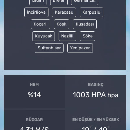
Didim
Efeler
Germencik
İncirliova
Karacasu
Karpuzlu
Koçarlı
Köşk
Kuşadası
Kuyucak
Nazilli
Söke
Sultanhisar
Yenipazar
NEM
BASINÇ
%14
1003 HPA
hpa
RÜZGAR
EN DÜŞÜK / EN YÜKSEK
°
°
4.31 M/S
19
/ 40