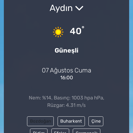
Aydın
°
40
Güneşli
07 Ağustos Cuma
16:00
Nem: %14, Basınç: 1003 hpa hPa,
Rüzgar: 4.31 m/s
Bozdoğan
Buharkent
Çine