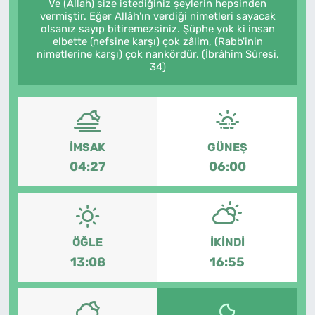
Ve (Allah) size istediğiniz şeylerin hepsinden
vermiştir. Eğer Allâh'ın verdiği nimetleri sayacak
olsanız sayıp bitiremezsiniz. Şüphe yok ki insan
elbette (nefsine karşı) çok zâlim, (Rabb'inin
nimetlerine karşı) çok nankördür. (İbrâhîm Sûresi,
34)
İMSAK
GÜNEŞ
04:27
06:00
ÖĞLE
İKINDI
13:08
16:55