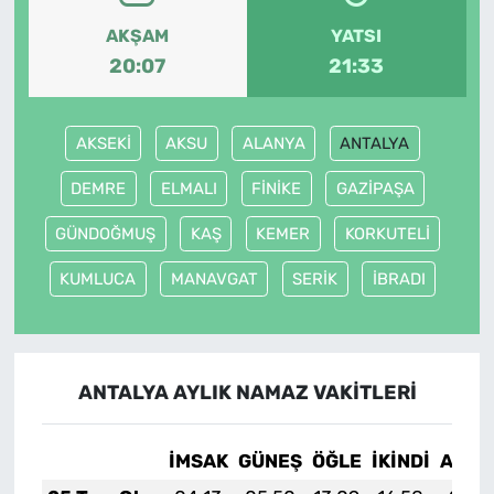
AKŞAM
YATSI
20:07
21:33
AKSEKİ
AKSU
ALANYA
ANTALYA
DEMRE
ELMALI
FİNİKE
GAZİPAŞA
GÜNDOĞMUŞ
KAŞ
KEMER
KORKUTELİ
KUMLUCA
MANAVGAT
SERİK
İBRADI
ANTALYA AYLIK NAMAZ VAKITLERI
İMSAK
GÜNEŞ
ÖĞLE
İKINDI
AKŞA