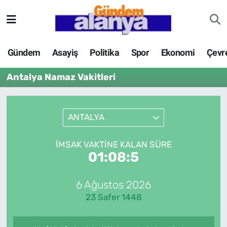
Gündem
Asayiş
Politika
Spor
Ekonomi
Çevr
Antalya Namaz Vakitleri
ANTALYA
İMSAK VAKTINE KALAN SÜRE
01:08:5
6 Ağustos 2026
23 Safer 1448