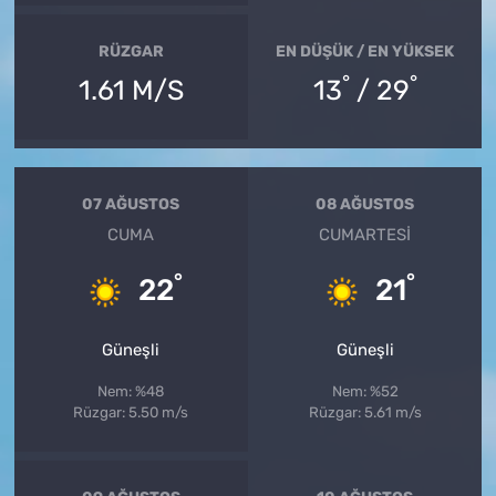
RÜZGAR
EN DÜŞÜK / EN YÜKSEK
°
°
1.61 M/S
13
/ 29
07 AĞUSTOS
08 AĞUSTOS
CUMA
CUMARTESI
°
°
22
21
Güneşli
Güneşli
Nem: %48
Nem: %52
Rüzgar: 5.50 m/s
Rüzgar: 5.61 m/s