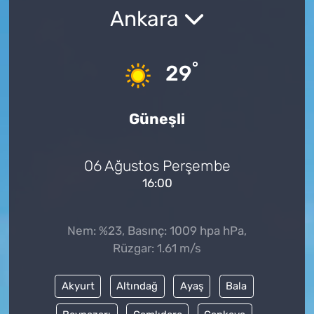
Ankara
°
29
Güneşli
06 Ağustos Perşembe
16:00
Nem: %23, Basınç: 1009 hpa hPa,
Rüzgar: 1.61 m/s
Akyurt
Altındağ
Ayaş
Bala