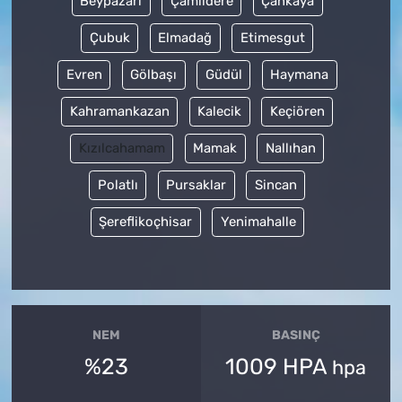
Beypazarı
Çamlıdere
Çankaya
Çubuk
Elmadağ
Etimesgut
Evren
Gölbaşı
Güdül
Haymana
Kahramankazan
Kalecik
Keçiören
Kızılcahamam
Mamak
Nallıhan
Polatlı
Pursaklar
Sincan
Şereflikoçhisar
Yenimahalle
NEM
BASINÇ
%23
1009 HPA
hpa