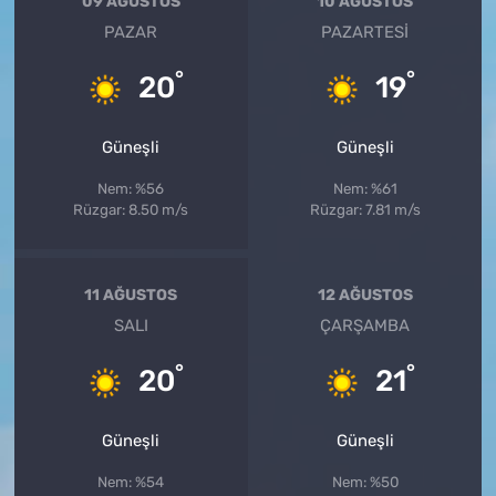
09 AĞUSTOS
10 AĞUSTOS
PAZAR
PAZARTESI
°
°
20
19
Güneşli
Güneşli
Nem: %56
Nem: %61
Rüzgar: 8.50 m/s
Rüzgar: 7.81 m/s
11 AĞUSTOS
12 AĞUSTOS
SALI
ÇARŞAMBA
°
°
20
21
Güneşli
Güneşli
Nem: %54
Nem: %50