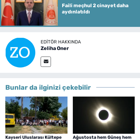
Faili meçhul 2 cinayet daha
aydınlatıldı
EDITÖR HAKKINDA
Zeliha Oner
Bunlar da ilginizi çekebilir
Kayseri Uluslarası Kültepe
Ağustosta hem Güneş hem