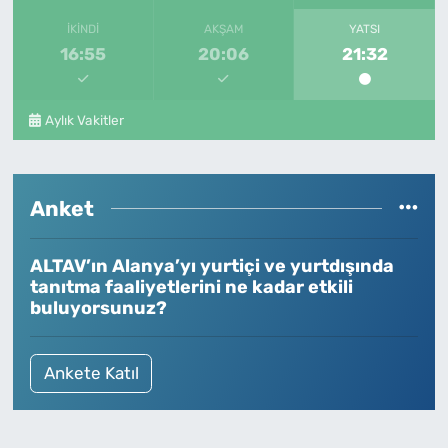
İKINDI
AKŞAM
YATSI
16:55
20:06
21:32
Aylık Vakitler
Anket
ALTAV’ın Alanya’yı yurtiçi ve yurtdışında
tanıtma faaliyetlerini ne kadar etkili
buluyorsunuz?
Ankete Katıl