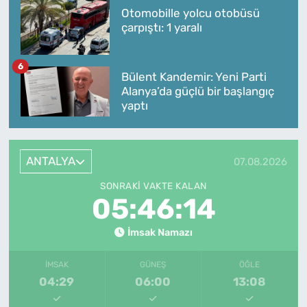
Otomobille yolcu otobüsü
çarpıştı: 1 yaralı
6
Bülent Kandemir: Yeni Parti
Alanya’da güçlü bir başlangıç
yaptı
ANTALYA
07.08.2026
SONRAKI VAKTE KALAN
05:46:14
İmsak Namazı
İMSAK
GÜNEŞ
ÖĞLE
04:29
06:00
13:08