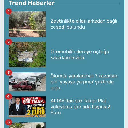
Trend Haberler
1
Zeytinlikte elleri arkadan bağlı
cesedi bulundu
2
Otomobilin dereye uçtuğu
kaza kamerada
3
Ölümlü-yaralanmalı 7 kazadan
biri 'yayaya çarpma' şeklinde
oldu
4
ALTAV’dan şok talep: Plaj
voleybolu için oda başına 2
Euro
5