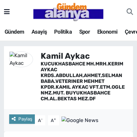
Gündem
Asayiş
Politika
Spor
Ekonomi
Çevr
Kamil Aykac
KUCUKHASBAHCE MH.MRH.KERIM
AYKAC
KRDS.ABDULLAH,AHMET,SELMAN
BABA.VETERINER MEHMET
KPDR.KAMIL AYKAC VFT.ETM.OGLE
NMZ.MUT. BUYUKHASBAHCE
CM.AL.BEKTAS MEZ.DF
Paylaş
-
+
A
A