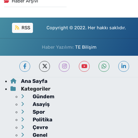
Haber Arşivi
RSS
Copyright © 2022. Her hakkı saklıdır.
Haber Yazılımı:
TE Bilişim
Ana Sayfa
Kategoriler
Gündem
Asayiş
Spor
Politika
Çevre
Genel