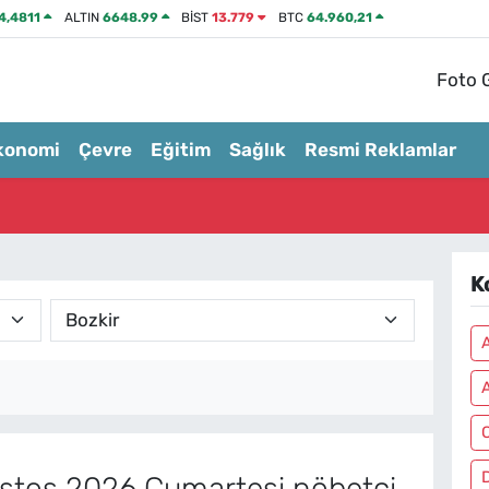
4,4811
ALTIN
6648.99
BİST
13.779
BTC
64.960,21
Foto G
konomi
Çevre
Eğitim
Sağlık
Resmi Reklamlar
K
A
A
tos 2026 Cumartesi nöbetçi