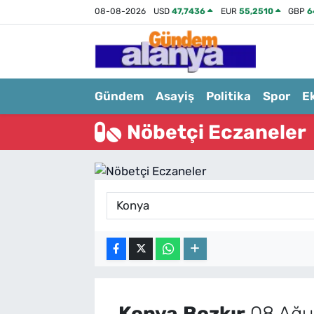
08-08-2026
USD
47,7436
EUR
55,2510
GBP
6
Gündem
Asayiş
Politika
Spor
E
Nöbetçi Eczaneler
Konya
Bozkır
08 Ağus