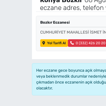
eczane adres, telefon
Bozkır Eczanesi
CUMHURİYET MAHALLESİ İSMET İ
Yol Tarifi Al
0 (332) 426 20 20
Her eczane gece boyunca açık olmayabil
veya beklenmedik durumlar nedeniyle 
çıkmadan önce eczanenin açık olduğunu t
olacaktır.