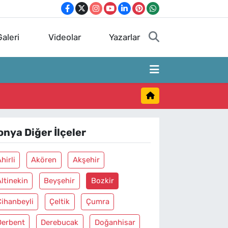
aleri
Videolar
Yazarlar
onya Diğer İlçeler
hirli
Akören
Akşehir
ltinekin
Beyşehir
Bozkir
Cihanbeyli
Çeltik
Çumra
Derbent
Derebucak
Doğanhisar