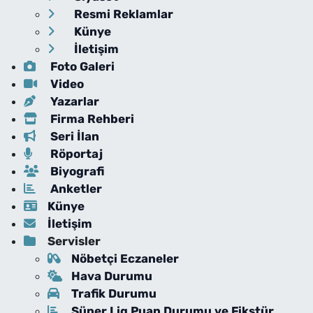
Resmi Reklamlar
Künye
İletişim
Foto Galeri
Video
Yazarlar
Firma Rehberi
Seri İlan
Röportaj
Biyografi
Anketler
Künye
İletişim
Servisler
Nöbetçi Eczaneler
Hava Durumu
Trafik Durumu
Süper Lig Puan Durumu ve Fikstür