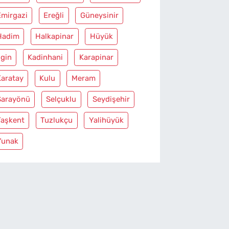
Emirgazi
Ereğli
Güneysinir
Hadim
Halkapinar
Hüyük
lgin
Kadinhani
Karapinar
Karatay
Kulu
Meram
Sarayönü
Selçuklu
Seydişehir
Taşkent
Tuzlukçu
Yalihüyük
Yunak