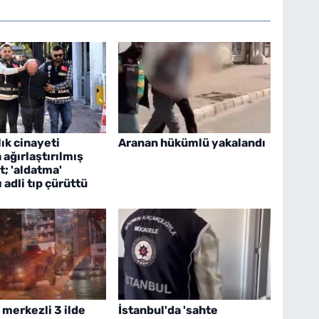
ık cinayeti
Aranan hükümlü yakalandı
 ağırlaştırılmış
; 'aldatma'
ı adli tıp çürüttü
 merkezli 3 ilde
İstanbul'da 'sahte