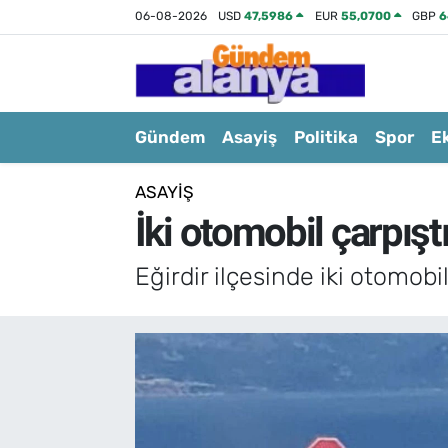
06-08-2026
USD
47,5986
EUR
55,0700
GBP
6
Gündem
Asayiş
Politika
Spor
E
ASAYIŞ
İki otomobil çarpıştı
Eğirdir ilçesinde iki otomobil