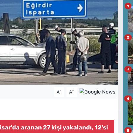
1
2
3
-
+
A
A
4
ar'da aranan 27 kişi yakalandı, 12'si
5