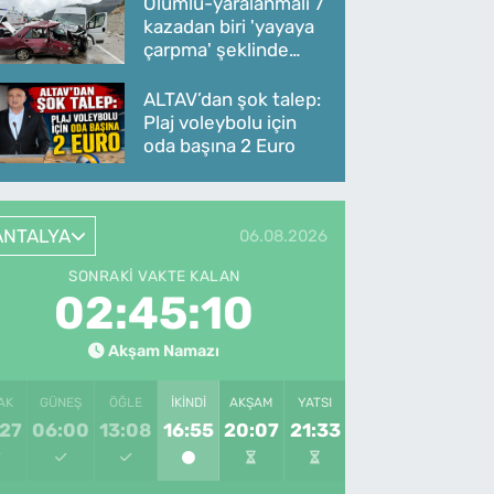
Ölümlü-yaralanmalı 7
kazadan biri 'yayaya
çarpma' şeklinde
oldu
ALTAV’dan şok talep:
Plaj voleybolu için
oda başına 2 Euro
ANTALYA
06.08.2026
SONRAKI VAKTE KALAN
02:45:10
Akşam Namazı
AK
GÜNEŞ
ÖĞLE
İKINDI
AKŞAM
YATSI
:27
06:00
13:08
16:55
20:07
21:33