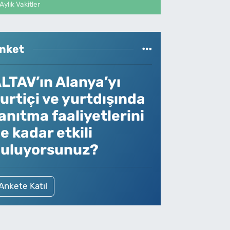
Aylık Vakitler
nket
LTAV’ın Alanya’yı
urtiçi ve yurtdışında
anıtma faaliyetlerini
e kadar etkili
uluyorsunuz?
Ankete Katıl