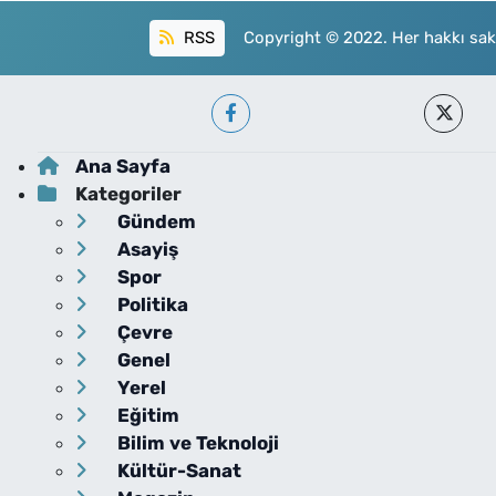
RSS
Copyright © 2022. Her hakkı sakl
Ana Sayfa
Kategoriler
Gündem
Asayiş
Spor
Politika
Çevre
Genel
Yerel
Eğitim
Bilim ve Teknoloji
Kültür-Sanat