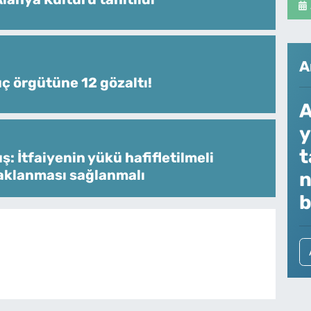
A
uç örgütüne 12 gözaltı!
A
y
t
: İtfaiyenin yükü hafifletilmeli
aklanması sağlanmalı
n
b