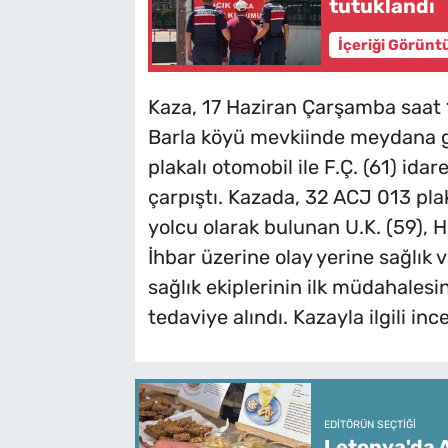
tutuklandı
İçeriği Görünt
Kaza, 17 Haziran Çarşamba saat 18
Barla köyü mevkiinde meydana ge
plakalı otomobil ile F.Ç. (61) ida
çarpıştı. Kazada, 32 ACJ 013 plak
yolcu olarak bulunan U.K. (59), H.
İhbar üzerine olay yerine sağlık v
sağlık ekiplerinin ilk müdahalesi
tedaviye alındı. Kazayla ilgili inc
EDITÖRÜN SEÇTIĞI
Letonya'da A