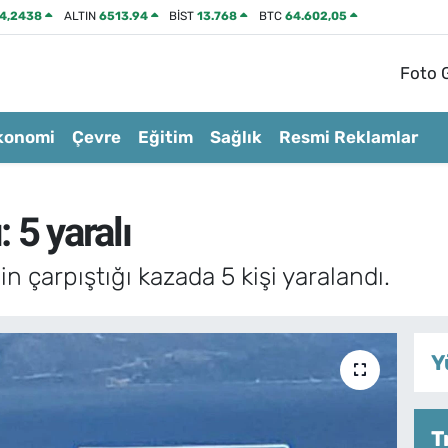
4,2438
ALTIN
6513.94
BİST
13.768
BTC
64.602,05
Foto G
konomi
Çevre
Eğitim
Sağlık
Resmi Reklamlar
: 5 yaralı
in çarpıştığı kazada 5 kişi yaralandı.
Y
T