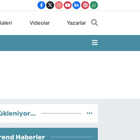
aleri
Videolar
Yazarlar
ükleniyor...
rend Haberler