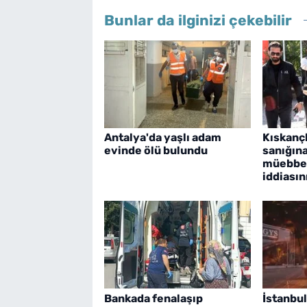
Bunlar da ilginizi çekebilir
Antalya'da yaşlı adam
Kıskançl
evinde ölü bulundu
sanığına
müebbet
iddiasın
Bankada fenalaşıp
İstanbul