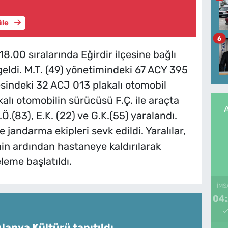
üle
6
.00 sıralarında Eğirdir ilçesine bağlı
ldi. M.T. (49) yönetimindeki 67 ACY 395
resindeki 32 ACJ 013 plakalı otomobil
alı otomobilin sürücüsü F.Ç. ile araçta
Ö.(83), E.K. (22) ve G.K.(55) yaralandı.
e jandarma ekipleri sevk edildi. Yaralılar,
nin ardından hastaneye kaldırılarak
eleme başlatıldı.
İMS
04
lanya Kültürü tanıtıldı