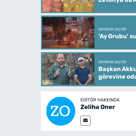
EDITÖRÜN SEÇTIĞI
'Ay Grubu' s
EDITÖRÜN SEÇTIĞI
Başkan Akkuş
görevine od
EDITÖR HAKKINDA
Zeliha Oner